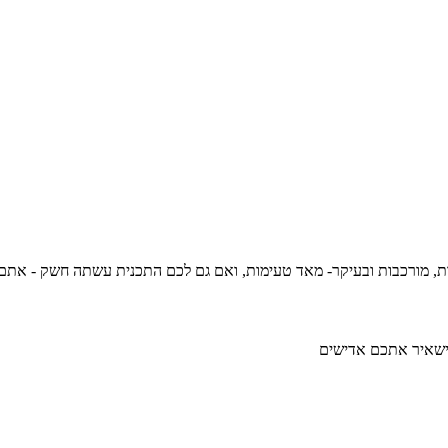
, מורכבות ובעיקר- מאד טעימות, ואם גם לכם התכנית עשתה חשק - אתם 
א ישאיר אתכם אדישים