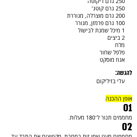
250 גרם ריקוטה
250 גרם קוטג'
200 גרם מוצרלה, מגוררת
100 גרם פרמזן, מגורר
1 מיכל שמנת לבישול
2 ביצים
מלח
פלפל שחור
אגוז מוסקט
להגשה:
עלי בזיליקום
אופן ההכנה
01
מחממים תנור ל־180 מעלות.
02
מחממים מעט שמן זית במחבת. מקפיצים את התרד עד