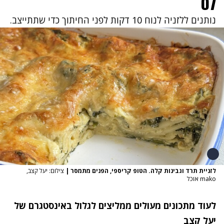
07
נותנים ללזניה לנוח 10 דקות לפני החיתוך כדי שתתייצב.
לזניית תרד וגבינות קלה. הטופ קריספי, הפנים מתמסר
|
צילום: יעל קצב,
mako אוכל
לעוד מתכונים מעולים
ממליצים לגלול ב
אינסטגרם של
יעל קצב