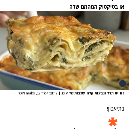
או ב
טיקטוק
המהמם שלה
לזניית תרד וגבינות קלה. שכבות של עונג
|
צילום: יעל קצב, mako אוכל
בתיאבון!