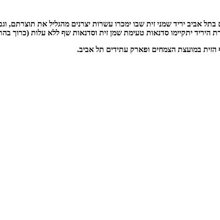
בשעות 11:00-16:00 יתקיים בפארק עתידים בתל אביב יריד שמני זית שבו ימכרו עשרות יצרנים מהגלי
רת היריד יתקיימו סדנאות טעימת שמן זית וסדנאות שף ללא עלות (כרוך ב
נף הזית במועצת הצמחים ופארק עתידים תל אביב.