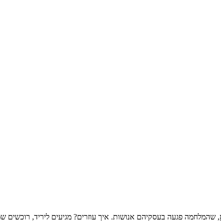
ץ, שהמלחמה פגעה בעסקיהם אנושות. איך עוזרים? מגיעים ליריד, רוכשים שמ