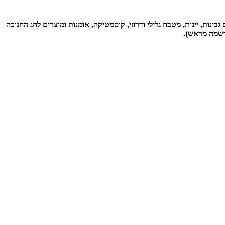
ל את תוצרתם, וגם גבינות, יינות, מטבח גלילי ודרוזי, קוסמטיקה, אומנות ומוצרים לחג החנוכה
הרשמה מראש).