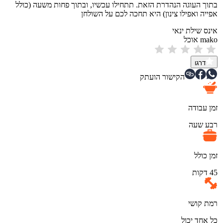
בתוך העוגה הנהדרת הזאת. תתחילו עכשיו, ובתוך פחות משעה (כולל
אפייה ואפילו צינון) היא תחכה לכם על השולחן
אינס שילת ינאי
mako אוכל
דרגו
הקישור הועתק
זמן עבודה
רבע שעה
זמן כולל
45 דקות
רמת קושי
כל אחד יכול