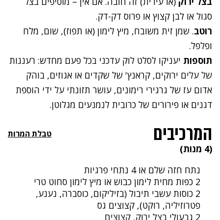
בצל ירוק
(או עירית) זה חובה. אם אין – מוסיפים בצל
סגול או לבן קצוץ או פרוס דק-דק.
רוטב
. שמן זית משובח, מיץ לימון (או תפוז), שום, מלח
ופלפל.
תוספות
יעניקו לסלט לוק עדכני בכל פעם מחדש: רעננות
של עלים ירוקים, קראנץ' של שקדים או אגוזים, בוהק
אדום עז של גרגירי רימונים, עושר תזונתי על ידי הוספת
דגנים או פירורים של כרובית לנמנעים מגלוטן.
המרכיבים
טבלת המרות
(4 מנות)
נתח חזה שלם או 4 נתחי פרגיות
2 כפות מחית לימון כבוש או מיץ לימון סחוט טרי
2 ‪ כוסות עשבי תיבול (בזיליקום, כוסברה, נענע,
פטרוזיליה, רוקט), קצוצים גס
2 גבעולי בצל ירוק, קצוצים