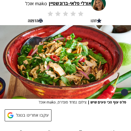
אורלי פלאי-ברונשטיין
mako אוכל
דרגו
הדפסה
סלט עוף הכי טעים שיש
|
צילום: נמרוד סונדרס, mako אוכל
עקבו אחרינו בגוגל