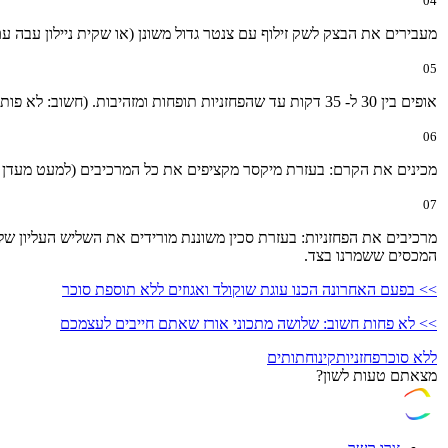
04
מעבירים את הבצק לשק זילוף עם צנטר גדול משונן (או שקית ניילון עבה 
05
אופים בין 30 ל- 35 דקות עד שהפחזניות תופחות ומזהיבות. (חשוב: לא פותחים את דלת התנור ב-20 הדקות הראשונות). מוציאים ומצננים.
06
מכינים את הקרם: בעזרת מיקסר מקציפים את כל המרכיבים (למעט מעדן הפ
07
מרכיבים את הפחזניות: בעזרת סכין משוננת מורידים את השליש העליון של 
המכסים ששמרנו בצד.
>> בפעם האחרונה הכנו עוגת שוקולד ואגוזים ללא תוספת סוכר
>> לא פחות חשוב: שלושה מתכוני אורז שאתם חייבים לעצמכם
ללא סוכר
פחזניות
קינוח
תותים
מצאתם טעות לשון?