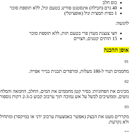
כוס חלב
40 גרם (חבילה) אינסטנט פודינג בטעם וניל, ללא תוספת סוכר
1 כפית תמצית וניל (אופציונלי)
להגשה:
חצי צנצנת מעדן פרי בטעם תות, ללא תוספת סוכר
15 תותים קטנים, חצויים
אופן ההכנה
01
מחממים תנור ל-180 מעלות, ומרפדים תבנית בנייר אפייה.
02
מכינים את הפחזניות: בסיר קטן מחממים את המים, החלב, החמאה והמל
גושים, וממשיכים לבשל על אש נמוכה תוך ערבוב קבוע כ-2-3 דקות נוספות עד שמתקבל בצק אחיד שלא נדבק לדפנות הסיר.
03
מקררים מעט את הבצק (אפשר באמצעות ערבוב ידני או במיקסר) ומתחילים
ולא נקרעת.