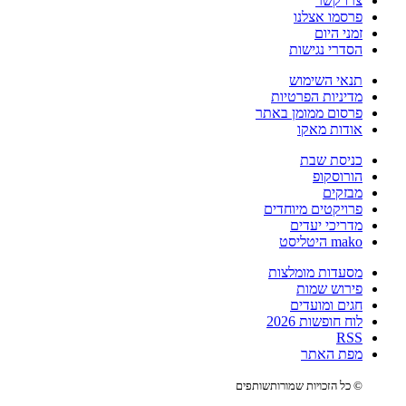
צרו קשר
פרסמו אצלנו
זמני היום
הסדרי נגישות
תנאי השימוש
מדיניות הפרטיות
פרסום ממומן באתר
אודות מאקו
כניסת שבת
הורוסקופ
מבזקים
פרויקטים מיוחדים
מדריכי יעדים
mako היטליסט
מסעדות מומלצות
פירוש שמות
חגים ומועדים
לוח חופשות 2026
RSS
מפת האתר
© כל הזכויות שמורות
שותפים