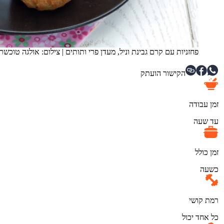
פחזניות עם קרם גבינת וניל, מעדן פרי ותותים
|
צילום: אולגה טוכשר, mako או
הקישור הועתק
זמן עבודה
עד שעה
זמן כולל
כשעה
רמת קושי
כל אחד יכול