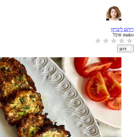
רותם ליברזון
mako אוכל
דרגו