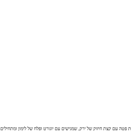
נת פטה עם קצת חיזוק של ירק, שמגישים עם יוגורט ופלח של לימון ומתחילי