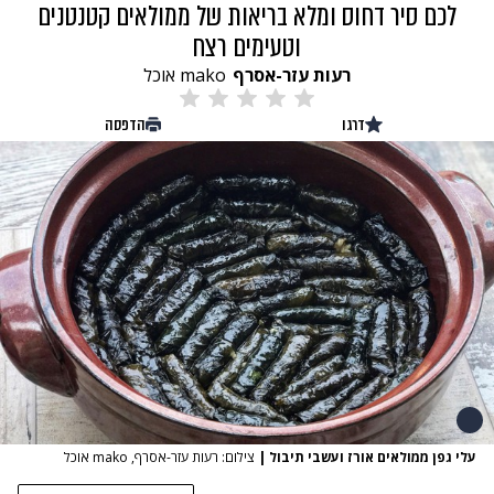
לכם סיר דחוס ומלא בריאות של ממולאים קטנטנים
וטעימים רצח
רעות עזר-אסרף
mako אוכל
דרגו
הדפסה
עלי גפן ממולאים אורז ועשבי תיבול
|
צילום: רעות עזר-אסרף, mako אוכל