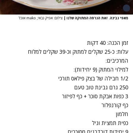
מאפי גבינה. זאת הגרסה המתוקה שלנו
|
צילום: אפיק גבאי, mako אוכל
זמן הכנה: 40 דקות
עלות: כ-25 שקלים למתוק וכ-39 שקלים למלוח
המרכיבים:
למילוי המתוק (9 יחידות):
1/2 חבילה של
בצק פילאס
תורכי
250 גרם גבינת טוב טעם
3 כפות אבקת סוכר + כף לפיזור
כף
קורנפלור
חלמון
כפית תמצית וניל
9 יחידות דובדבנים מסוכרים