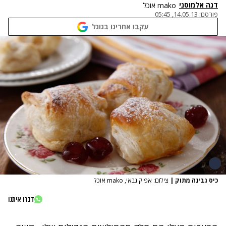
דנה אלמוסני
mako אוכל
פורסם:
14.05.13, 05:45
עקבו אחרינו בגוגל
כיס גבינה מתוק
|
צילום: אפיק גבאי, mako אוכל
דברו איתנו