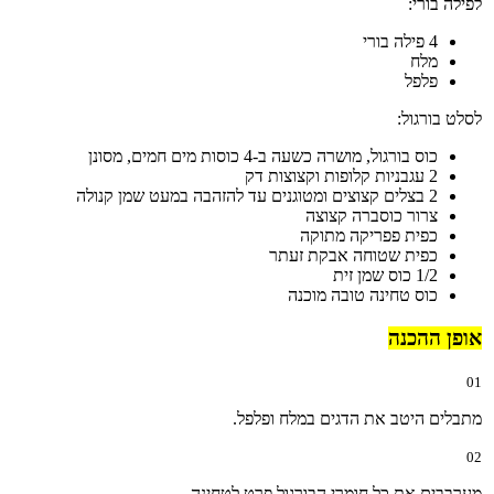
לפילה בורי:
4 פילה בורי
מלח
פלפל
לסלט בורגול:
כוס בורגול, מושרה כשעה ב-4 כוסות מים חמים, מסונן
2 עגבניות קלופות וקצוצות דק
2 בצלים קצוצים ומטוגנים עד להזהבה במעט שמן קנולה
צרור כוסברה קצוצה
כפית פפריקה מתוקה
כפית שטוחה אבקת זעתר
1/2 כוס שמן זית
כוס טחינה טובה מוכנה
אופן ההכנה
01
מתבלים היטב את הדגים במלח ופלפל.
02
מערבבים את כל חומרי הבורגול פרט לטחינה.