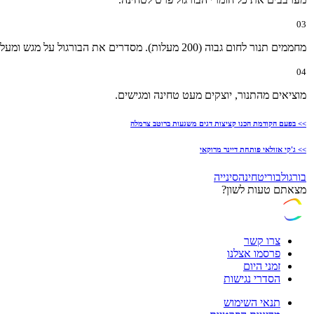
03
מחממים תנור לחום גבוה (200 מעלות). מסדרים את הבורגול על מגש ומעל את פילה הבורי, יוצקים מעט שמן זית ואופים בחום גבוה כ-20 דקות.
04
מוציאים מהתנור, יוצקים מעט טחינה ומגישים.
>> בפעם הקודמת הכנו קציצות דגים משגעות ברוטב צרמלה
>> ג'קי אזולאי פותחת דיינר מרוקאי
בורגול
בורי
טחינה
סינייה
מצאתם טעות לשון?
צרו קשר
פרסמו אצלנו
זמני היום
הסדרי נגישות
תנאי השימוש