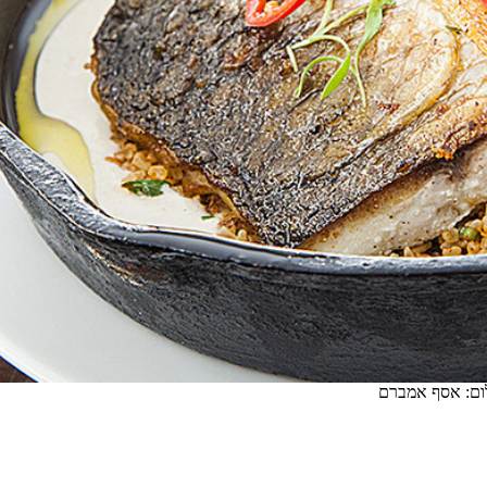
ום: אסף אמברם