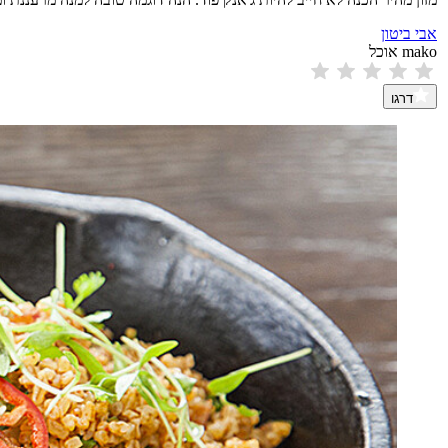
אבי ביטון
mako אוכל
דרגו