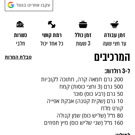
עקבו אחרינו בגוגל
זמן עבודה
זמן כולל
רמת קושי
כשרות
עד חצי שעה
3 שעות
כל אחד יכול
חלבי
המרכיבים
טבלת המרות
ל-3 רולדות:
200 גרם חמאה קרה, חתוכה לקוביות
500 גרם (3 וחצי כוסות) קמח
50 גרם (רבע כוס) סוכר
10 גרם (שקית קטנה) אבקת אפייה
קורט מלח
80 מ"ל (שליש כוס) שמן קנולה
160 מ"ל (שני שליש כוס) מיץ תפוזים