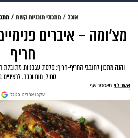
תרבות
צבא וביטחון
makoZ
אוכל
מתכוני תוכניות קשת
מתכו
מצ'ומה – איברים פנימיים
גאווה
ויוה
משפט
תשעה חוד
חריף
והנה מתכון לחובבי החריף-חריף: סלסת עגבניות מתובלת ה
טחול, מוח וכבד. לרציניים 
אשר לוי
מאסטר שף
עקבו אחרינו בגוגל