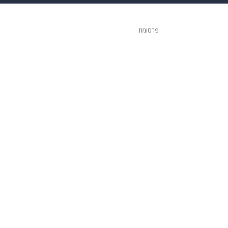
ופנה
דיגיטל
פרסומת