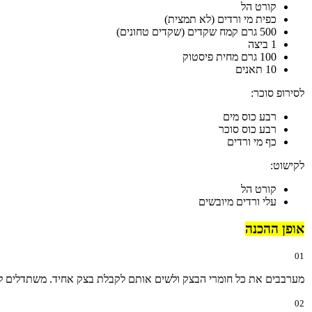
קורט הל
כפית מי ורדים (לא תמצית)
500 גרם קמח שקדים (שקדים טחונים)
1 ביצה
100 גרם מחית פיסטוק
10 תאנים
לסירופ סוכר:
רבע כוס מים
רבע כוס סוכר
כף מי ורדים
לקישוט:
קורט הל
עלי ורדים מיובשים
אופן ההכנה
01
מערבבים את כל חומרי הבצק ולשים אותם לקבלת בצק אחיד. משתדלים לא ל
02