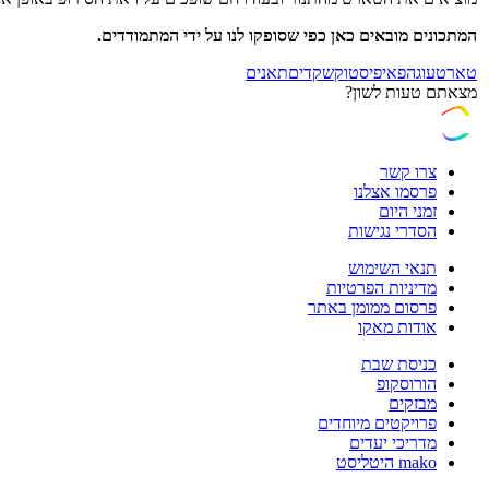
המתכונים מובאים כאן כפי שסופקו לנו על ידי המתמודדים.
טארט
עוגה
פאי
פיסטוק
שקדים
תאנים
מצאתם טעות לשון?
צרו קשר
פרסמו אצלנו
זמני היום
הסדרי נגישות
תנאי השימוש
מדיניות הפרטיות
פרסום ממומן באתר
אודות מאקו
כניסת שבת
הורוסקופ
מבזקים
פרויקטים מיוחדים
מדריכי יעדים
mako היטליסט