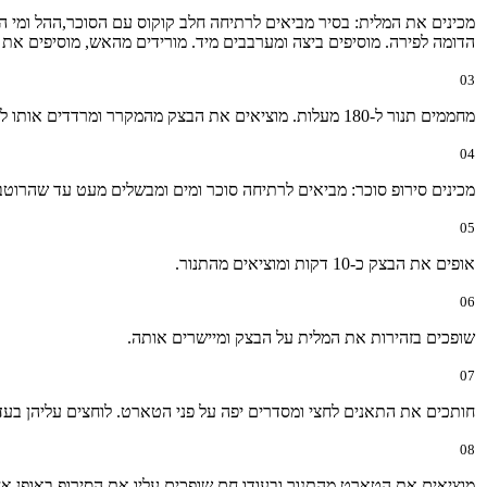
מכינים את המלית: בסיר מביאים לרתיחה חלב קוקוס עם הסוכר,ההל ומי 
הדומה לפירה. מוסיפים ביצה ומערבבים מיד. מורידים מהאש, מוסיפים את מחית 
03
מחממים תנור ל-180 מעלות. מוציאים את הבצק מהמקרר ומרדדים אותו לעלה דק. מרפדים תבנית פאי עם הבצק המרודד ומהדקים אותו לדפנות בעזרת האצבעות.
04
מכינים סירופ סוכר: מביאים לרתיחה סוכר ומים ומבשלים מעט עד שהרוטב
05
אופים את הבצק כ-10 דקות ומוציאים מהתנור.
06
שופכים בזהירות את המלית על הבצק ומיישרים אותה.
07
חותכים את התאנים לחצי ומסדרים יפה על פני הטארט. לוחצים עליהן בעדינות כדי שישק
08
מוציאים את הטארט מהתנור ובעודו חם שופכים עליו את הסירופ באופן אחי