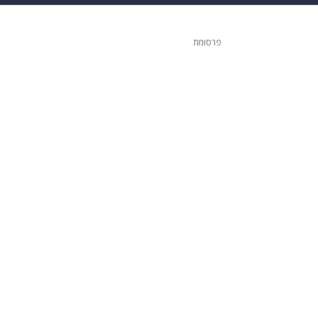
ופנה
דיגיטל
פרסומת