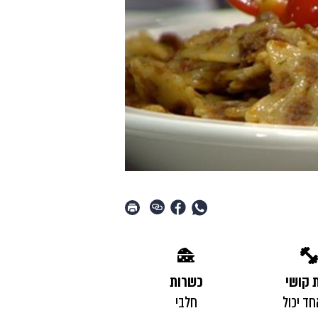
 קושי
כשרות
חד יכול
חלבי