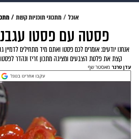
תרבות
צבא וביטחון
makoZ
אוכל
מתכוני תוכניות קשת
מתכו
פסטה עם פסטו עגבני
גאווה
ויוה
משפט
תשעה חוד
אנחנו יודעים: אומרים לכם פסטו ואתם מיד מתחילים לדמיין גו
קצת את פלטת הצבעים ומציגה מתכון זריז ונהדר לפסטו 
עדן טרנר
מאסטר שף
עקבו אחרינו בגוגל