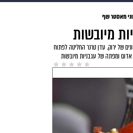
בריאות
HIX
ספורט
כסף
הורים
עיצוב הבית
א
ני מאסטר שף
ות מיובשות
שים
מתכונים
פרויקטים מיוחדים
ונים של ירוק. עדן טרנר החליטה לפתוח
אדום ומפתה של עגבניות מיובשות