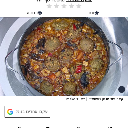
דרגו
הדפסה
קארי של יונתן רושפלד
|
צילום: mako
עקבו אחרינו בגוגל