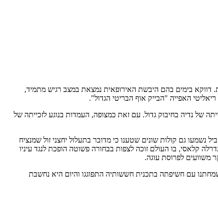
שת. דווקא בימים בהם היבשת האירופאית נמצאת במצב רגיש מתמיד,
יאליטי האפייה "הבייק אוף הבריטי הגדול
."
 וניכר היה כי התקשורת הבריטית חיבקה את זכייתה של נדיה בחיבוק גדול. עם זאת כמצופה, העמדות בנוגע לזכייתה של
יל נשמעו גם קולות שונים שטענו כי מדובר בתעלול יחצני זול שמנציח
נדרלה קלאסי, בו העולם זוכה לצפות בבחורה פשוטה הופכת לנגד עיניו
ר משוועים לפרוסת עוגה.
שמחתנו עם חשיפתה בתכנית חששותיה התפוגגו והיום היא נחשבת