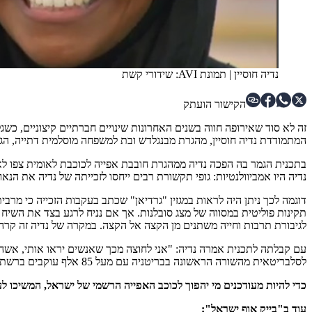
נדיה חוסיין
|
תמונת AVI: שידורי קשת
הקישור הועתק
זה לא סוד שאירופה חווה בשנים האחרונות שינויים חברתיים קיצוניים, כ
המתמודדת נדיה חוסיין, מהגרת מבנגלדש ובת למשפחה מוסלמית דתייה, הגי
נדיה היו אמביוולנטיות: גופי תקשורת רבים ייחסו לזכייתה של נדיה את הנאו
דוגמה לכך ניתן היה לראות במגזין "גרדיאן" שכתב בעקבות הזכייה כי מרבית
תקינות פוליטית במסווה של מצג סובלנות. אך אם נניח לרגע בצד את השיח ה
לגיבורת תרבות וחייה משתנים מן הקצה אל הקצה. במקרה של נדיה זה קרה 
עם קבלתה לתכנית אמרה נדיה: "
אני לחוצה מכך שאנשים יראו אותי, אשה
לסלבריטאית מהשורה הראשונה בבריטניה עם מעל 85 אלף עוקבים ברשתות החברתיות.
כדי להיות מעודכנים מי יהפוך לכוכב האפייה הרשמי של ישראל, המשיכו לעקו
עוד ב"בייק אוף ישראל":