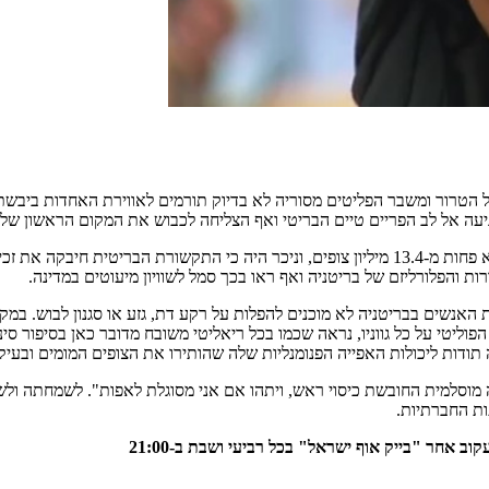
שגל הטרור ומשבר הפליטים מסוריה לא בדיוק תורמים לאווירת האחדות ביב
עה אל לב הפריים טיים הבריטי ואף הצליחה לכבוש את המקום הראשון של ר
בתכנית הגמר בה הפכה נדיה ממהגרת חובבת אפייה לכוכבת לאומית צפו לא פחות מ-13.4 מיליון צופים,
רות והפלורליזם של בריטניה ואף ראו בכך סמל לשוויון מיעוטים במדינה.
 האנשים בבריטניה לא מוכנים להפלות על רקע דת, גזע או סגנון לבוש. במקב
פוליטי על כל גווניו, נראה שכמו בכל ריאליטי משובח מדובר כאן בסיפור סי
תודות ליכולות האפייה הפנומנליות שלה שהותירו את הצופים המומים ובעיק
 מוסלמית החובשת כיסוי ראש, ויתהו אם אני מסוגלת לאפות". לשמחתה ול
ב אחר "בייק אוף ישראל" בכל רביעי ושבת ב-21:00