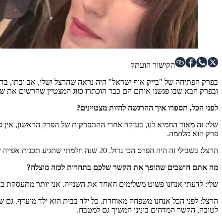
הקישור הועתק
בפרק הפתיחה של "בייק אוף ישראל" היה נראה שהרצל ושלי, אב ובתו, ב
ובפרק הבא שבו פגשנו אותם הם כבר הוכתרו כזוג המצטיין שהרשים את שופ
לפני הכל, תספרו איך ההרגשה להיות מצטיינים?
שלי: זה מאוד החמיא לנו, בעיקר אחרי ההתפרקות של הפרק הראשון, אין ספ
פרק הוא מלחמה.
הרצל: בשבילי זה היה הפרס הכי גדול. 20 שנה חלמתי שתגיע תכנית אפייה של עוגות. אני מחובר לתחום הזה, זו ההתמכרות שלי. אין ספק שזה היה מאוד מרגש, כמו ששחקן כדורגל מקבל זימון לנבחרת. לא חלמתי שזה יקרה לי.
מה אתם חושבים שהופך את הקשר שלכם בתחרות לכזה מוצלח?
שלי: לדעתי אנחנו פשוט משלימים האחד את השנייה. אני יותר מתעסקת בע
הרצל: לפני הכל אנחנו משפחה מאוחדת. כל ילד בבית הוא ילד מועדף. גם ש
לטובה, הקשר המדהים בינינו המשיך גם למטבח.