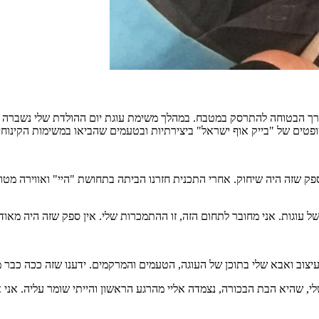
דרך הבטוחה להתרסק במטבח. במהלך משימת עוגת יום ההולדת שלי נשברה ו
טים של "בייק אוף ישראל" ביצירתיות ובטעמים שהביאו במשימות הקינוחים
ק שזה היה שיחוק. אחרי התכנית חזרנו הביתה בתחושת "היי" ואווירה מטור
יצוב ואבא שלי בתוכן של העוגה, הטעמים והמרקמים. ידענו שזה ככה כבר 
לי, שהיא הבת הבכורה, נצמדה אליי מהרגע הראשון והייתי שומר עליה. אני 