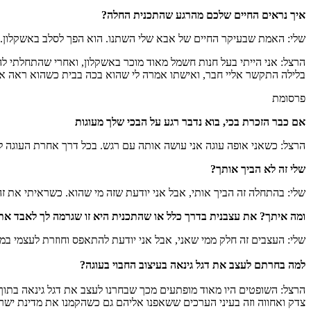
איך נראים החיים שלכם מהרגע שהתכנית החלה?
שלי: האמת שבעיקר החיים של אבא שלי השתנו. הוא הפך לסלב באשקלון. מ
הרצל: אני הייתי בעל חנות חשמל מאוד מוכר באשקלון, ואחרי שהתחלתי לה
בלילה התקשר אליי חבר, ואישתו אמרה לי שהוא בכה בבית כשהוא ראה אותי
פרסומת
אם כבר הזכרת בכי, בוא נדבר רגע על הבכי שלך מעוגות
הרצל: כשאני אופה עוגה אני עושה אותה עם רגש. בכל דרך אחרת העוגה לא י
שלי זה לא הביך אותך?
שלי: בהתחלה זה הביך אותי, אבל אני יודעת שזה מי שהוא. כשראיתי את זה 
ומה איתך? את עצבנית בדרך כלל או שהתכנית היא זו שגרמה לך לאבד את
שלי: העצבים זה חלק ממי שאני, אבל אני יודעת להתאפס וחוזרת לעצמי במהי
למה בחרתם לעצב את דגל גינאה בעיצוב החבוי בעוגה?
הרצל: השופטים היו מאוד מופתעים מכך שבחרנו לעצב את דגל גינאה בתוך
צדק ואחווה וזה בעיני הערכים ששאפנו אליהם גם כשהקמנו את מדינת ישרא