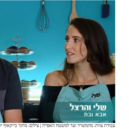
עבודת צוות: מהמשרד ועד למשטח האפייה
|
צילום: מתוך בייקאוף י