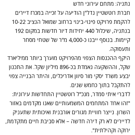
נתניה: מתחם עירוני חדש
חברת רוטשטיין נדל"ן הודיעה על זכייה במכרז דיירים
להקמת פרויקט פינוי-בינוי ברחוב שמואל הנציב 10-22
בנתניה, שיכלול 440 יחידות דיור חדשות במקום 192
קיימות. בנוסף ייבנו כ-4,000 מ"ר של שטחי מסחר
ותעסוקה.
היקף ההכנסות הצפוי מהפרויקט מוערך ביותר ממיליארד
שקל, וההשקעה נאמדת בכ-896 מיליון שקל. את התכנון
יבצע משרד יסקי מור סיוון אדריכלים, והיתר הבנייה צפוי
להתקבל בתוך כחמש שנים.
לדברי איתי סמדר, מנכ"ל רוטשטיין התחדשות עירונית:
"זהו אחד המתחמים המשמעותיים שאנו מקדמים באזור
השרון. נייצר חוויית מגורים אורבנית ואיכותית שתעניק
לדיירים לא רק דירה חדשה – אלא סביבת חיים מתקדמת,
ירוקה וקהילתית".