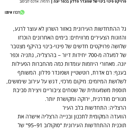
פרויקט פינוי בינוי של שפונדר פדלון בכפר יונה
|
הדמיה: אלכס לובימוב
דברו איתנו
גל ההתחדשות העירונית באזור השרון לא עוצר לרגע,
והזוגות הצעירים מרוויחים: בימים האחרונים הוכרזו
שלושה פרויקטים חדשים של פינוי-בינוי בהיקף מצטבר
של למעלה מ-700 יחידות דיור – בהרצליה, נתניה וכפר
יונה. מאחורי היוזמות עומדות כמה מהחברות הפעילות
בענף: רם אדרת, רוטשטיין ושפונדר פדלון. המשותף
לשלושת המיזמים: מיקום מרכזי, דגש על עירוב שימושים,
תוספת משמעותית של שטחים ציבוריים ויצירת סביבת
מגורים מודרנית, ירוקה ומקושרת יותר.
הרצליה: התחדשות בלב העיר
הוועדה המקומית לתכנון ובנייה הרצליה אישרה את
תוכנית ההתחדשות העירונית "סוקולוב 91–95" של