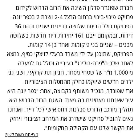
חברת שפונדר פדלון השיגה את הרוב הדרוש לקידום
פרויקט פינוי-בינוי ברחוב הרצל 2-4 ושרת 2 בכפר יונה.
הפרויקט כולל הריסת שלושה בניינים ישנים ובהם 36
דירות, ובמקומם ייבנו 161 יחידות דיור חדשות בשלושה
מבנים – שניים בני 9 קומות ואחד בן 14 קומות.
הפרויקט, שתוכנן על ידי משרד ברעלי לויצקי כסיף, נמצא
לאחר שלב ה"פרה-רולינג" בעירייה וכולל גם למעלה
מ-1,000 מ"ר של שטחי מסחר, חניון תת-קרקעי, ושני גני
ילדים חדשים שיוקמו כחלק מהמטלות הציבוריות.
ארז שפונדר, מנכ"ל משותף בקבוצה, אמר: "כפר יונה היא
עיר שאנחנו מאמינים בה מאוד. השגת הרוב הדרוש היא
תהליך מורכב הדורש סבלנות ויחס אישי לכל דייר, ואנחנו
גאים להוביל פרויקט שישדרג את המרחב הציבורי ויחזק
את הקשר שלנו עם הקהילה המקומית".
מצאתם טעות לשון?