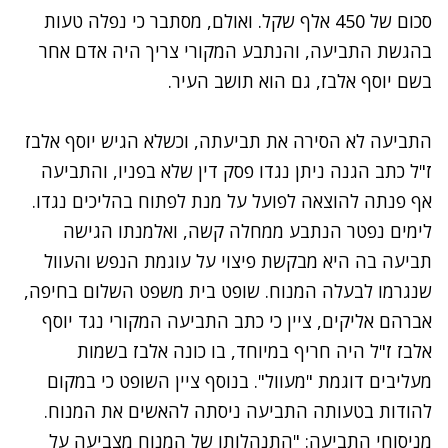
סכום של 450 אלף שקל. ואולם, מסתבר כי נפלה טעות
בהגשת התביעה, והנתבע המקורי צריך היה אדם אחר
בשם יוסף אלבז, גם הוא תושב העיר.
התביעה לא הסירה את תביעתה, וכשלא הגיש יוסף אלבז
ז"ל כתב הגנה ניתן נגדו פסק דין שלא בפניו, והתביעה
אף פנתה להוצאה לפועל על מנת לפתוח בהליכים נגדו.
לימים נפטר הנתבע ממחלה קשה, ואלמנתו הגישה
תביעה בה היא מבקשת פיצוי על עוגמת הנפש והעוול
שנגרמו לבעלה המנוח. שופט בית משפט השלום בחיפה,
אברהם אליקים, ציין כי כתב התביעה המקורי נגד יוסף
אלבז ז"ל היה חריף במיוחד, בו כונה אלבז בשמות
מעליבים דוגמת "מעוול". בנוסף ציין השופט כי במקום
להודות בטעותה התביעה ניסתה להאשים את המנוח.
מניסוחי התביעה: "התנהלותו של המנוח מצביעה על