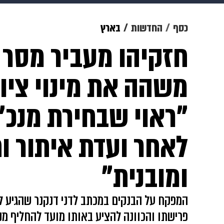
תרבות
צבא וביטחון
makoZ
כסף
החדשות
בארץ
חזקיהו מעביר מסר 
גאווה
ויוה
משפט
תשעה חוד
משהה את מינוי ציון 
"ראוי שבחירת מנכ"
לאחר ועדת איתור 
ומובנית"
המפקח על הבנקים במכתב לדני דנקנר שהגיע ליד
פרישתו והכוונה להציע באותו מועד להחליף מנ