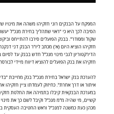
המפקח על הבנקים רוני חזקיהו משהה את מינויו של צ
הסיבה לכך היא כי "ראוי שתהליך בחירת מנכ"ל יעש
שקול ומסודר". בבנק הפועלים סירבו להתייחס וביקש
חזקיהו הוציא היום (א') מכתב ליו"ר הבנק דני דנק
הדירקטוריון לגבי מינוי מנכ"ל חדש בבנק עד לסיום
חזקיהו את בנק הפועלים להוציא דיווח מיידי לבורסה 
להערכת בנק ישראל בחירת מנכ"ל בנק מחייבת "בדי
איתור או דרך אחרת". כחיזוק לעמדתו ציין חזקיהו א
במערכת הבנקאית קיבלו בתמיהה את החלטת חזקיהו. "
קשיים, מי שהיה מ"מ מנכ"ל וקיבל לשם כך את מינוי ה
מכהן כעת כמשנה למנכ"ל וראש החטיבה העסקית בבנ