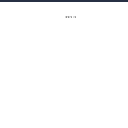
ופנה
דיגיטל
פרסומת