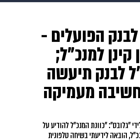
בריאות
HIX
ספורט
כסף
הורים
עיצוב הבית
א
לבנק הפועלים -
שים
מתכונים
פרויקטים מיוחדים
קינן למנכ"ל;
ל לבנק תיעשה
וחשיבה מעמיקה
י "גלובס": "כוונת המנכ"ל להודיע על
כ"ל, הובאה לידיעתי בשיחה טלפונית