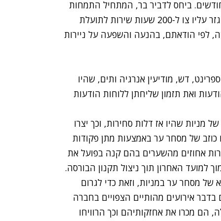
, על דורון הדר ייגזרו חודשיים ועל יאיר צאיג 3 חודשים. ביחס לדביר בר, המתחיל התמחות
בעריכת דין, סוכם בהסדר הטיעון כי הוא לא יורשע וייגזר עליו צו ל-200 שעות שירות לתועלת
, לפי הודאתם, בהנעה והשפעה על ניירות
פרינט, דש, מודיעין אנרגיה ותים, שהיו
דעות ואת תזמון שליחתן ללוחות הודעות
 מניות שהיו אז דלות סחירות, וכך יצרו
ם כוזב של מסחר ער באמצעות מתן פקודות
ות אחוזים מהשערים בהם קנה בפועל את
ך למועד האחרון תוך ניצול תקנון הבורסה.
של מסחר ער במניות, וזאת כדי לגרום
 בדבר אירועים מהותיים הצפויים בחברה
 הם מכרו את אחזקותיהם וכך הרוויחו