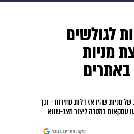
makoZ
בריאות
HIX
ספורט
כסף
הורים
עיצוב
ות לגולשים
תשעה חודשים
מתכונים
פרויקטים מיוחדים
ת מניות
באתרים
של מניות שהיו אז דלות סחירות - וכך
עו עסקאות במטרה ליצור מצג-שווא
עקבו אחרינו בגוגל