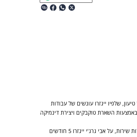
עון, שלפיו ייגזרו עונשים של עבודות
צת מניות "באמצעות השארת טוקבקים ויצירת דינמיקה
אם יאושר ההסדר, על אבי דהאן ייגזרו 6 חודשי עבודות שירות, על אבי גרג'י ייגזרו 5 חודשים