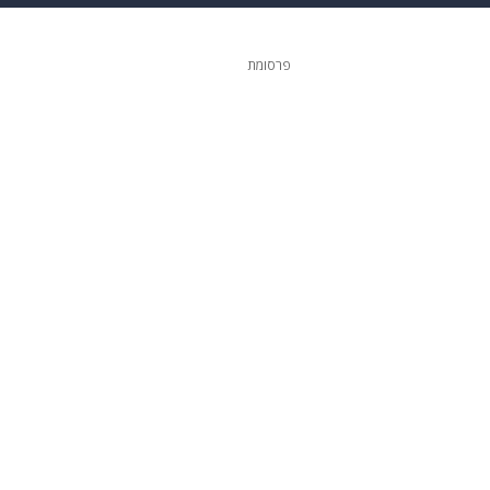
 הבית
אופנה
פרסומת