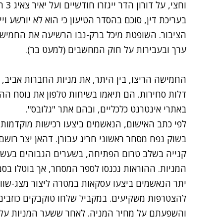
וחצי
הציבור. השופטת מיכל ברק-נבו הרשיעה את החמישה
ערך ובעבירות על חוק המחשבים (למעט בר).
החמישה הריצו, בין היתר, את מניות החברות אביב, ס
דלות סחירות. הם תיאמו בשיחות טלפון את נוסח ההו
באתרי אינטרנט כלכליים, ובהם אתר "גלובס".
לפי כתב האישום, הנאשמים ביצעו רכישות מוקדמות של
בשוק נפח מסחר ראשוני חריג עבורן. דהאן יצר רוש
קנייה בשלב טרום הפתיחה, בשערים הגבוהים בעשר
המניות. ההוראות נכנסו לספר המסחר, אך בוטלו בסמו
יתר הנאשמים ביצעו עסקאות במטרה ליצור מצג-שווא 
להצטרפות משקיעים. במקביל שלחו טוקבקים כוזבים
והשפעתם על מחיר המניה. לאחר ששער המניות עלה,