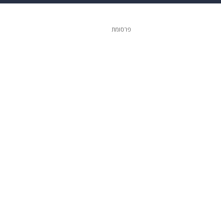
 הבית
אופנה
פרסומת