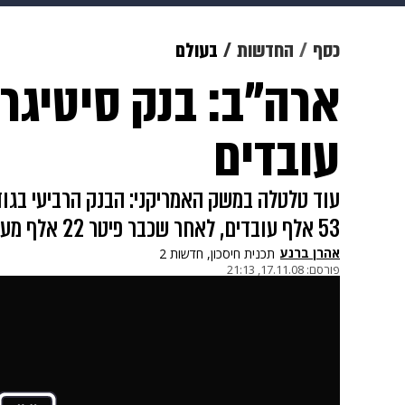
מוזיקה
תרבות
צבא וביטחון
כסף
החדשות
בעולם
ארה"ב: בנק סיטיגר
דיגיטל
גאווה
ויוה
משפט
עובדים
עוד טלטלה במשק האמריקני: הבנק הרביעי בגודל
53 אלף עובדים, לאחר שכבר פיטר 22 אלף מעובדיו
אהרן ברנע
תכנית חיסכון, חדשות 2
פורסם:
17.11.08, 21:13