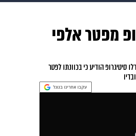
makoZ
בריאות
HIX
ספורט
כסף
הורים
עיצוב
ופ מפטר אלפי
תשעה חודשים
מתכונים
פרויקטים מיוחדים
ו סיטיגרופ הודיע כי בכוונתו לפטר
עקבו אחרינו בגוגל