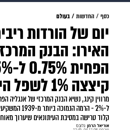
תרבות
צבא וביטחון
makoZ
כסף
החדשות
בעולם
יום של הורדות ריבי
גאווה
ויוה
משפט
תשעה חוד
האירו: הבנק המרכז
קיצצה 1% לשפל היסטורי של 2%
ל-2% - הרמה הנמ
קלוד טרישה במסיבת העיתונאים שיערוך מאוחר
אוריאל הרמן
גלובס
פורסם:
04.12.08, 12:45