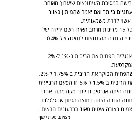
רישה במסיבת העיתונאים שיערוך מאוחר
ניים ביותר ואם יאמר שהמיתון באזור
 עשוי לרדת משמעותית.
נזכיר כי אתמול (ד') פורסם כי המכירות הקמעונאיות של 15 מדינות מרחב האירו רשם ירידה של
0.8% באוקטובר לקריאה שנתית של 2.1%-. מדובר בירידה חדה מהתחזיות לנסיגה של 0.4%
לפני שעה קלה, מרווין קינג, נשיא הבנק המרכזי של אנגליה הפחית את הריבית ב-1% ל-2%
המקרטעת.
בוקר את הריבית ב-1.75% ל-2%.
מוקדם יותר היום, הבנק המרכזי של ניו זילנד קיצץ את הריבית ב-1.5% ל-5%. זו הפעם הרביעית
תה היתה אגרסיבית יותר מקודמתה. אחרי
חתה החדה היתה נחוצה מכיוון שהכלכלות
צמוח בצורה איטית מאוד ברבעונים הבאים".
מצאתם טעות לשון?