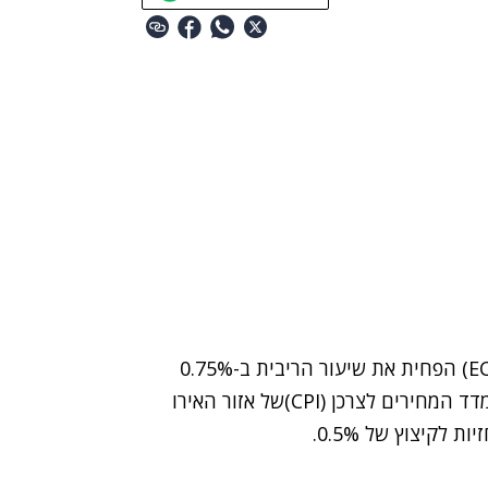
ז'אן קלוד טרישה, נשיא הבנק המרכזי של אירופה (ECB) הפחית את שיעור הריבית ב-0.75%
ל-2.5%, היום בשעה 14:45, וזאת בשל ירידת שיא במדד המחירים לצרכן (CPI)של אזור האירו
קיצוץ של 0.5%.