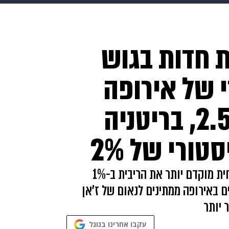
בריאות
HIX
ספורט
כסף
הורים
עיצוב הבית
א
ת חדות בגוש
שים
מתכונים
פרויקטים מיוחדים
י של אירופה
הפחית 0.75% ל-2.5%, בריטניה
מרווין קינג, נשיא הבנק המרכזי של אנגליה הפחית מוקדם יותר את הריבית ב-1%
וכה ביותר מ-1939 המשקיעים באירופה ממתינים לנאום של ז'אן
 יותר
עקבו אחרינו בגוגל