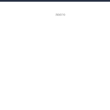
ופנה
דיגיטל
פרסומת