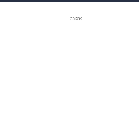
ופנה
דיגיטל
פרסומת