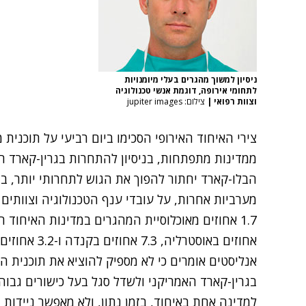
ניסיון למשוך מהגרים בעלי מיומנויות
לתחומי אירופה, דוגמת אנשי טכנולוגיה
וצוות רפואי
|
צילום: jupiter images
צירי האיחוד האירופי הסכימו ביום רביעי על תוכנית 
ממדינות מתפתחות, בניסיון להתחרות בגרין-קארד הא
הבלו-קארד יחתור להפוך את הגוש לתחרותי יותר, 
מערביות אחרות, על עובדי ענף הטכנולוגיה וצוותים
אחוזים באוסטרליה, 7.3 אחוזים בקנדה ו-3.2 אחוזים בארצות הברית.
אנליסטים אומרים כי לא מספיק להוציא את תוכנית 
בגרין-קארד האמריקני ולשדל סגל בעל כישורים גבוה
למדינה אחת באיחוד, בזמן נתון, ולא מאפשר ניידות 