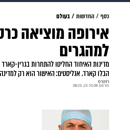
תרבות
צבא וביטחון
makoZ
כסף
החדשות
בעולם
אירופה מוציאה כרט
גאווה
ויוה
משפט
תשעה חוד
למהגרים
מדינות האיחוד החליטו להתחרות בגרין-קארד ה
הבלו קארד. אנליסטים: האישור הוא רק למדינה 
רויטרס
פורסם:
23.10.08, 08:20