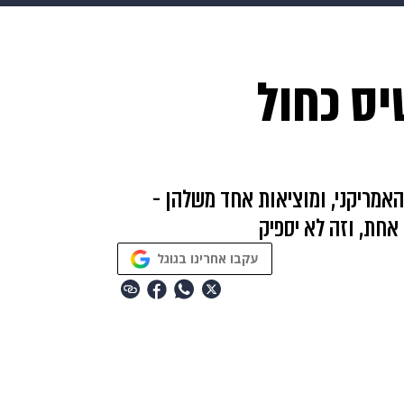
בריאות
HIX
ספורט
כסף
הורים
עיצוב הבית
א
יס כחול
שים
מתכונים
פרויקטים מיוחדים
אמריקני, ומוציאות אחד משלהן -
אחת, וזה לא יספיק
עקבו אחרינו בגוגל