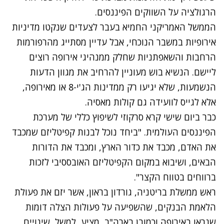
הרגולציה על השווקים הפיננסים.
הממשל האמריקני החמיא בעבר לצעדים שנקטו מדיניות
אירופיות במשבר הנוכחי, אבל עדיין מסתייג מהרפורמות
הרחבות והשאפתניות שחלק ממנהיגי אירופה רוצים
ליישם. הנשיא בוש מעוניין להרחיב את מגוון הדעות
הנשמעות, שלא יגיעו רק ממדינות הג'י-8 או מאירופה,
אלא לגייס לוועידה גם קולות מאסיה.
כבר ביום שישי קרא סרקוזי לשיפוץ כללי של מערכת
הפיננסים העולמית. "ביחד נוכל לבנות קפיטליזם שמכבד
את האדם, מכבד את כדור הארץ, ומכבד את הדורות
הבאים, ושיבוא במקום הקפיטליזם האובססיבי לזכות
ברווחים בטווח הקצר".
ראש ממשלת בריטניה, גורדון בראון, אשר יזם את פעולת
הלאמת הבנקים, שהשפיעה על פעולות הצלה דומות
שנראו באירופה וכמובן בארה"ב, מציע, למשל, שינויים