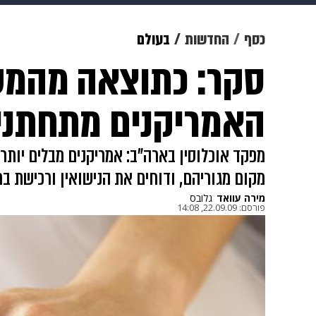
מוזיקה
תרבות
צבא וביטחון
כסף
החדשות
בעולם
סקר: כתוצאה מהמש
דיגיטל
גאווה
ויוה
משפט
האמריקנים מתחתני
מפקד אוכלוסין בארה"ב: אמריקנים מבלים יותר 
מקום מגוריהם, ודוחים את הנישואין ורכישת בת
מירה עוואד
גלובס
פורסם:
22.09.09, 14:08