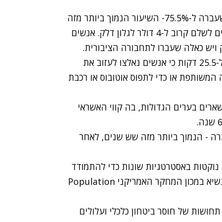
אחוז האמריקנים שנוסעים לעבודה לבד ירד בשנה שעברה ל-75.5%- השיעור הנמוך ביותר מזה
עשור, כך עולה מהתוצאות. זאת משום שנמאס לאנשים לשלם קרוב ל-4 דולר לגלון דלק. אנשים
ויש כאלה שעברו לתחבורה הציבורית.
הסקר עוד מראה כי זמן נסיעה ממוצע לעבודה עלה ל-25.5 דקות כי אנשים נאלצו לעזוב את
 המשותפת או כדי לתפוס אוטובוס או רכבת
ארים בערים הגדולות, בה קווי האשראי
הבתים ירד ל-66.6% בשנה שעברה - הנמוך ביותר מזה שש שנים, לאחר
 נוקטות באסטרטגיות שונות כדי להתמודד
עם מציאות כלכלית חדשה", אמר מארק מאת'ר, סגן נשיא במכון המחקר האמריקני Population
חושות של חוסר ביטחון כלכלי ועלולים