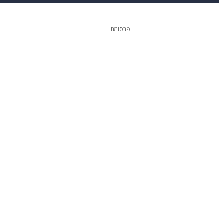
 הבית
אופנה
פרסומת