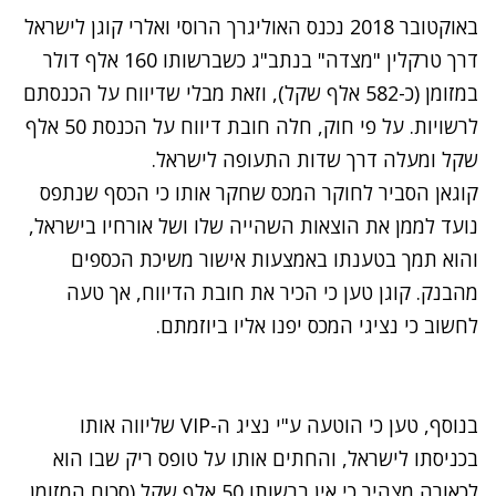
באוקטובר 2018 נכנס האוליגרך הרוסי ואלרי קוגן לישראל
דרך טרקלין "מצדה" בנתב"ג כשברשותו 160 אלף דולר
במזומן (כ-582 אלף שקל), וזאת מבלי שדיווח על הכנסתם
לרשויות. על פי חוק, חלה חובת דיווח על הכנסת 50 אלף
שקל ומעלה דרך שדות התעופה לישראל.
קוגאן הסביר לחוקר המכס שחקר אותו כי הכסף שנתפס
נועד לממן את הוצאות השהייה שלו ושל אורחיו בישראל,
והוא תמך בטענתו באמצעות אישור משיכת הכספים
מהבנק. קוגן טען כי הכיר את חובת הדיווח, אך טעה
לחשוב כי נציגי המכס יפנו אליו ביוזמתם.
בנוסף, טען כי הוטעה ע"י נציג ה-VIP שליווה אותו
בכניסתו לישראל, והחתים אותו על טופס ריק שבו הוא
לכאורה מצהיר כי אין ברשותו 50 אלף שקל (סכום המזומן