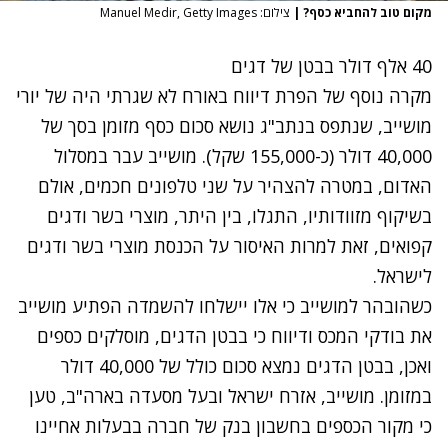
מקום טוב להחביא כסף?
|
צילום: Manuel Medir, Getty Images
40 אלף דולר בבטן של דגים
מקרה נוסף של הפרת דיווח באורח לא שגרתי היה של יורי
מושייב, שנתפס בנתב"ג נושא סכום כסף מזומן בסך של
40,000 דולר (כ-155,000 שקל). מושייב עבר במסלול
האדום, במטרה להצהיר על שני טלפונים חכמים, אולם
בשיקוף מזוודותיו, התגלו, בין היתר, מוצרי בשר ודגים
קפואים, זאת למרות האיסור על הכנסת מוצרי בשר ודגים
לישראל.
כשהובהר למושייב כי אלו יישלחו להשמדה הפתיע מושייב
את בודקי המכס ודיווח כי בבטן הדגים, מוסלקים כספים
ואכן, בבטן הדגים נמצא סכום כולל של 40,000 דולר
במזומן. מושייב, אזרח ישראל ובעל מסעדה בארה"ב, טען
כי מקור הכספים בחשבון בנק של חברה בבעלות אחיינו