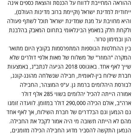
ההוראה המחייבת לדווח על הכנסת והוצאת כספים אינה
ייחודית למדינת ישראל (וקיימת ברוב מדינות העולם),
והיא מחויבת על מנת שמדינת ישראל תוכל לשתף פעולה
ולקחת חלק במאמץ הבינלאומי בתחום המאבק בהלבנת
הון ובמימון טרור.
בין ההחלטות הנוספות המתפרסמות בקובץ היום מתואר
המקרה "המוזר" של משלוח של מאות אלפי דולרים שלא
שייך לאף אחד. באוגוסט 2018 הגיעה לנתב"ג, באמצעות
חברת שילוח בין-לאומית, חבילה שנשלחה מהונג-קונג,
לבורסת היהלומים ברמת גן. ע"פ המוצהר, החבילה
אמורה הייתה להכיל יהלומים בשווי 285 אלף דולר
ארה"ב, אולם הכילה 290,000 דולר במזומן. לוועדה זומנו
גם הנמען וגם הבלדרים של חברת השילוח, אך לאף אחד
מהם לא הייתה תשובה מי היה אמור לקבל את החבילה.
הנמען התקשה להסביר מדוע החבילה הכילה מזומנים,