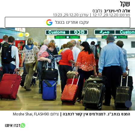
שקל
אלה לוי-וינריב
גלובס
פורסם:
29.12.20, 12:17
|
עודכן:
29.12.20, 13:23
עקבו אחרינו בגוגל
המכס בנתב"ג. למצולמים אין קשר לכתבה
|
צילום: Moshe Shai, FLASH90
דברו איתנו