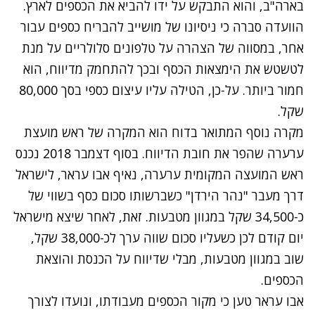
בארה"ב, והוא התבקש על ידו להביא את הכספים לארץ.
הוועדה סברה כי ניסיונו של מושייב להבריח כספים עבור
אחר, במסווה של הצהרה על טלפונים סלולריים על מנת
לטשטש את הימצאות הכסף ובכך להתחמק מדיווח, הוא
חמור ביותר. על-כן, הטילה עליו עיצום כספי בסך 80,000
שקל.
מקרה נוסף המתואר בדוח הוא המקרה של ראש מועצת
ערערה שהפר את חובת הדיווח. בסוף דצמבר 2018 נכנס
ראש המועצה המקומית ערערה, נאיף אבו עראר, לישראל
דרך מעבר "נהר הירדן" כשברשותו סכום כסף בשווי של
כ-34,500 שקל במגוון מטבעות. זאת, לאחר שיצא מישראל
יום קודם לכן כשעליו סכום שווה ערך לכ-38,000 שקל,
שוב במגוון מטבעות, מבלי שדיווח על הכנסת והוצאת
הכספים.
אבו עראר טען כי מקור הכספים מעבודתו, ונועדו לצורך