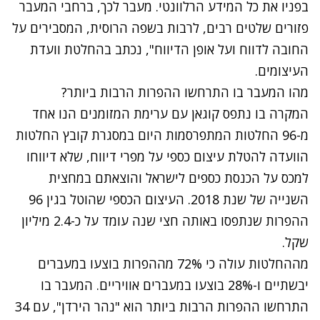
בפניו את כל המידע הרלוונטי. מעבר לכך, ברחבי המעבר
פזורים שלטים רבים, לרבות בשפה הרוסית, המסבירים על
החובה לדווח ועל אופן הדיווח", נכתב בהחלטת וועדת
העיצומים.
מהו המעבר בו התרחשו ההפרות הרבות ביותר?
המקרה בו נתפס קוגאן עם ערימת המזומנים הנו אחד
מ-96 החלטות המתפרסמות היום במסגרת קובץ החלטות
הוועדה להטלת עיצום כספי על מפרי דיווח, שלא דיווחו
למכס על הכנסת כספים לישראל והוצאתם במחצית
השנייה של שנת 2018. העיצום הכספי שהוטל בגין 96
ההפרות שנתפסו באותה חצי שנה עומד על כ-2.4 מיליון
שקל.
מההחלטות עולה כי 72% מההפרות בוצעו במעברים
יבשתיים ו-28% בוצעו במעברים אוויריים. המעבר בו
התרחשו ההפרות הרבות ביותר הוא "נהר הירדן", עם 34