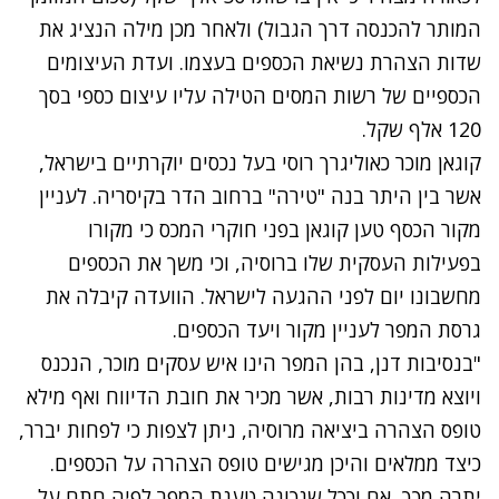
המותר להכנסה דרך הגבול) ולאחר מכן מילה הנציג את
שדות הצהרת נשיאת הכספים בעצמו. ועדת העיצומים
הכספיים של רשות המסים הטילה עליו עיצום כספי בסך
120 אלף שקל.
קוגאן מוכר כאוליגרך רוסי בעל נכסים יוקרתיים בישראל,
אשר בין היתר בנה "טירה" ברחוב הדר בקיסריה. לעניין
מקור הכסף טען קוגאן בפני חוקרי המכס כי מקורו
בפעילות העסקית שלו ברוסיה, וכי משך את הכספים
מחשבונו יום לפני ההגעה לישראל. הוועדה קיבלה את
גרסת המפר לעניין מקור ויעד הכספים.
"בנסיבות דנן, בהן המפר הינו איש עסקים מוכר, הנכנס
ויוצא מדינות רבות, אשר מכיר את חובת הדיווח ואף מילא
טופס הצהרה ביציאה מרוסיה, ניתן לצפות כי לפחות יברר,
כיצד ממלאים והיכן מגישים טופס הצהרה על הכספים.
יתרה מכך, אם וככל שנכונה טענת המפר לפיה חתם על