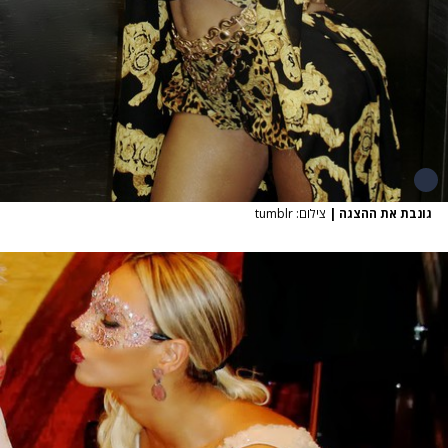
גונבת את ההצגה
|
צילום: tumblr