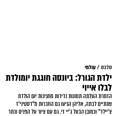
סלבס
עולמי
ילדת הגורל: ביונסה חוגגת יומולדת
לבלו אייוי
הזמרת העלתה תמונות נדירות מחגיגות יום הולדת
שנתיים לבתה, אליהן הגיעו גם החברות מ"דסטיני'ז
צ'יילד" וכמובן הבעל ג'יי זי. גם עם ציור על הפנים וכתר