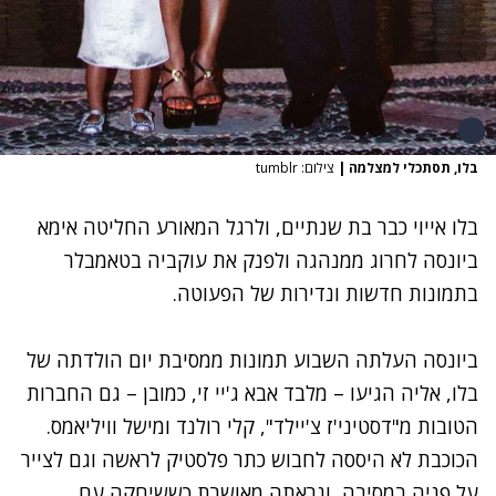
בלו, תסתכלי למצלמה
|
צילום: tumblr
בלו אייוי כבר בת שנתיים, ולרגל המאורע החליטה אימא
ביונסה
לחרוג ממנהגה ולפנק את עוקביה בטאמבלר
בתמונות חדשות ונדירות של הפעוטה.
ביונסה העלתה השבוע תמונות ממסיבת יום הולדתה של
בלו, אליה הגיעו – מלבד אבא
ג'יי זי
, כמובן – גם החברות
הטובות מ"דסטיני'ז צ'יילד", קלי רולנד ומישל וויליאמס.
הכוכבת לא היססה לחבוש כתר פלסטיק לראשה וגם לצייר
על פניה במסיבה, ונראתה מאושרת כששיחקה עם