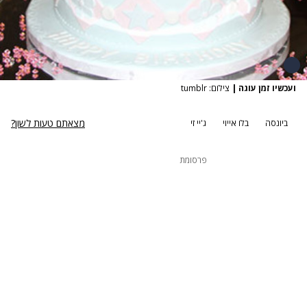
ועכשיו זמן עוגה
|
צילום: tumblr
מצאתם טעות לשון?
ביונסה
בלו אייוי
ג'יי זי
פרסומת