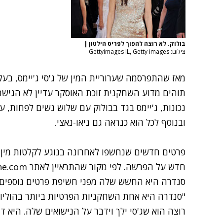
בולוק. לא רוצה להפוך לפריס הילטון
|
צילום: Gettyimages IL, Getty images
מאז שהתפרסמה
שערוריית המין של ג'סי ג'יימס
, בעל
תוהים מדוע השחקנית זוכת האוסקר עדיין לא הגיש
נכונות, ג'יימס בגד בבולוק עם שלוש נשים לפחות,
ובנוסף לכל הוא
כנראה גם ניאו-נאצי
.
פרטים חדשים שנחשפו לאחרונה בנוגע לקלטות מין ב
חדש על הפרשה. לפי
מקור שהתראיין לאתר Radaronline.com
סנדרה היא החשש שלה מפני חשיפת פרטים נוספים 
"סנדרה היא אחת השחקניות הפרטיות ביותר בהוליוו
רוצה הוא שג'סי ילך וידבר על הנישואים שלה. היא ד