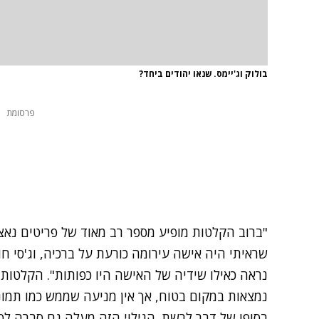
בולוק וג'יימס. שנאו יהודים ביחד?
פרסומת
"ברוב הקלטות מופיע מספר רב מאוד של פריטים נאציי
שראיתי היה אישה עירומה כורעת על ברכיה, וג'סי חו
נראה כאילו שידיה של האישה היו כפותות". הקלטות, 
נמצאות במקום בטוח, אך אין מניעה שממש כמו תמונו
בסופו של דבר לרשת. הגילוי הזה מעלה גם סברה לפי