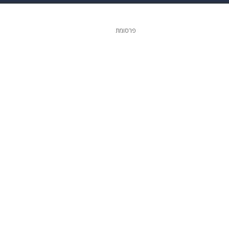
 הבית
אופנה
פרסומת