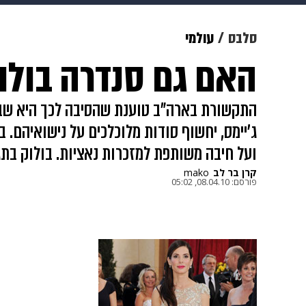
מוזיקה
תרבות
צבא וביטחון
סלבס
עולמי
האם גם סנדרה בולו
דיגיטל
גאווה
ויוה
משפט
התקשורת בארה"ב טוענת שהסיבה לכך היא שבו
ג'יימס, יחשוף סודות מלוכלכים על נישואיהם.
ועל חיבה משותפת למזכרות נאציות. בולוק בתגו
קרן בר לב
mako
פורסם:
08.04.10, 05:02