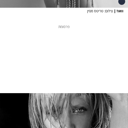
וואו!
|
צילום: טריטס מגזין
פרסומת