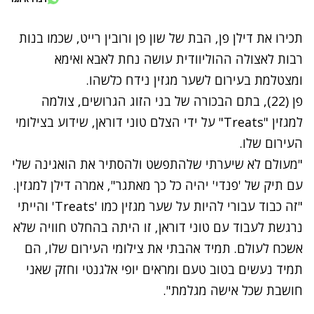
תכירו את דילן פן, הבת של
שון פן
ורובין רייט, שכמו בנות
רבות לאצולה ההוליוודית עושה נחת לאבא ואימא
ומצטלמת בעירום לשער מגזין נידח כלשהו.
פן (22), בתם הבכורה של בני הזוג הגרושים, צולמה
למגזין "Treats" על ידי הצלם טוני דוראן, שידוע בצילומי
העירום שלו.
"מעולם לא שיערתי שלהתפשט ולהסתיר את הואגינה שלי
עם תיק של 'פנדי' יהיה כל כך מאתגר", אמרה דילן למגזין.
"זה כבוד עבורי להיות על שער מגזין כמו 'Treats' והייתי
נרגשת לעבוד עם טוני דוראן, זו היתה בהחלט חוויה שלא
אשכח לעולם. תמיד אהבתי את צילומי העירום שלו, הם
תמיד נעשים בטוב טעם ומראים יופי אלגנטי וחזק שאני
חושבת שכל אישה מגלמת".