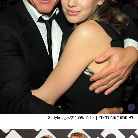
לא ממש דומה לדאדי
|
צילום: אימג'בנק/GettyImages