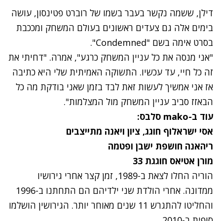
דילן, ששמה נקשר בעבר בשמו של רוברט פטינסון, עושה
בימים אלה גם צעדים ראשונים בעולם המשחק ומככבת
בסרט אימה בשם "Condemned".
"אני מנסה את כל עניין המשחק כרגע", אמרה. "דחיתי את
זה כל חיי, עד עכשיו. התשוקה האמיתית שלי היא כתיבה
אז אני אמשיך לעשות זאת לבד בזמן שאני בודקת מה כל
הבאזז סביב עניין המשחק מול המצלמות".
עוד ב-mako סלבס:
אסי ישראלוף חוגג, ציון ויאנה מתייצבים
ריהאנה חושפת ישבן ופטמה
מורן אטיאס חוגגת 33
הוריה החלו לצאת ב-1989, זמן קצר אחרי גירושיו
ממדונה. אחרי הולדת שני ילדיהם הם התחתנו ב-1996
והחליטו להתגרש 11 שנים מאוחר יותר. הגירושין הושלמו
סופית ב-2010.