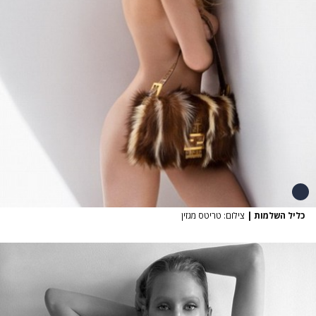
כליל השלמות
|
צילום: טריטס מגזין