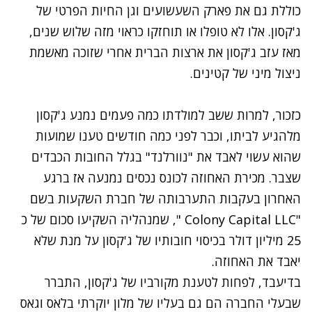
כוללת גם את פארק השעשועים וגן החיות הפרטי של
ג'קסון. אלו לא טופלו או תוחזקו כראוי מזה שלוש שנים,
מאז עזב ג'קסון את ארצות הברית אחרי שזוכה מאשמת
ניצול מיני של קטינים.
כזכור, למרות ששב למולדתו כמה פעמים נמנע ג'קסון
מלהגיע לביתו, וכבר לפני כמה חודשים טענו שמועות
שהוא עשוי לאבד את "נוורלנד" בגלל החובות הכבדים
שצבר. מכירת האחוזה לכונס נכסים נמנעה אז ברגע
האחרון בעקבות התערבותה של חברת השקעות בשם
"Colony Capital LLC ", שמנהליה השקיעו סכום של כ
25 מיליון דולר בכיסוי חובותיו של ג'קסון על מנת שלא
יאבד את האחוזה.
בדיעבד, לפחות לטענת מקורביו של ג'קסון, התברר
שבעלי החברה הם גם בעליו של מלון יוקרתי בלאס וגאס