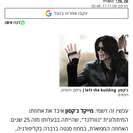
טל פרי
mako
פורסם:
17.11.08, 06:48
עקבו אחרינו בגוגל
דברו איתנו
ג'קסון. left the building
|
צילום: רויטרס,
רויטרס
עכשיו זה רשמי:
מייקל ג'קסון
איבד את אחוזתו
המיתולוגית "נוורלנד", שהייתה בבעלותו מזה 25 שנים.
האחוזה המפוארת, במחוז סנטה ברברה בקליפורניה,