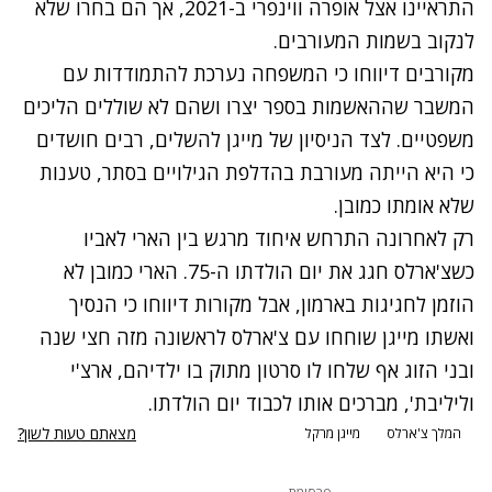
התראיינו אצל אופרה ווינפרי ב-2021, אך הם בחרו שלא
לנקוב בשמות המעורבים.
מקורבים דיווחו כי המשפחה נערכת להתמודדות עם
המשבר שההאשמות בספר יצרו ושהם לא שוללים הליכים
משפטיים. לצד הניסיון של מייגן להשלים, רבים חושדים
כי היא הייתה מעורבת בהדלפת הגילויים בסתר, טענות
שלא אומתו כמובן.
רק לאחרונה התרחש
איחוד מרגש בין הארי לאביו
כשצ'ארלס חגג את יום הולדתו ה-75. הארי כמובן לא
הוזמן לחגיגות בארמון, אבל מקורות דיווחו כי הנסיך
ואשתו מייגן שוחחו עם צ'ארלס לראשונה מזה חצי שנה
ובני הזוג אף שלחו לו סרטון מתוק בו ילדיהם, ארצ'י
וליליבת', מברכים אותו לכבוד יום הולדתו.
מצאתם טעות לשון?
המלך צ'ארלס
מייגן מרקל