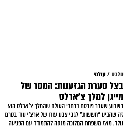
סלבס
עולמי
בצל סערת הגזענות: המסר של
מייגן למלך צ'ארלס
בשבוע שעבר פורסם ברחבי העולם שהמלך צ'ארלס הוא
זה שהביע "חששות" לגבי צבע עורו של ארצ'י עוד בטרם
נולד. מאז משפחת המלוכה מנסה להתמודד עם הפגיעה