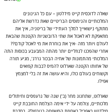
שאלה לדוכסית
קייט מידלטון
– עם כל הגינונים
המלכותיים והנימוסים הבריטיים שאת נדרשת אליהם
מתוקף נישואייך למלך העתידי של בריטניה, איך את
מתאפקת לא לאכול את שתי הדובשניות הקטנות שהבאת
לעולם ויותר מזה -איך את בוחרת את מי לאכול קודם??
אחרי שהפכנו לנוזליים יותר מהתה המבעבע בכוסות התה
המלכותי
מהתמונות של אחיה הבכור
גו'רג'
, מגיע תורה
של אחותו הקטנה
שארלוט
להמיס לבבות קפואים
וקשוחים בעולם כולו, והיא עושה את זה בלי למצמץ
אפילו.
שארלוט, שתחגוג מחר (ב') שנה של גרעפסים וחיתולים
מלכותיים, צולמה על ידי אימה הצלמת החובבת קייט
מילדטון באפריל באחוזת המשפחה בנורפולק, בסדרת