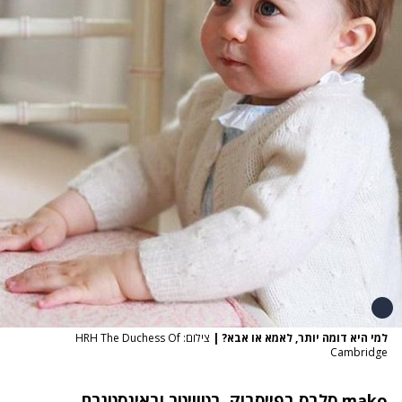
למי היא דומה יותר, לאמא או אבא?
|
צילום: HRH The Duchess Of
Cambridge
mako סלבס
בפייסבוק
,
בטוויטר
ו
באינסטגרם