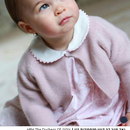
גאד סייב דה קווין מהחמידות הזו
|
צילום: HRH The Duchess Of