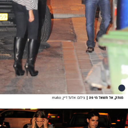
מותק, אל תשאל מי פה
|
צילום: אלעד דיין, mako