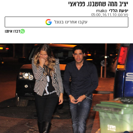
יציב ממה שחשבנו. פפראצי
יפעת הללי
mako
פורסם:
16.11.10, 05:00
עקבו אחרינו בגוגל
דברו איתנו