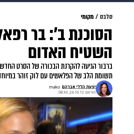
מוזיקה
תרבות
צבא וביטחון
סלבס
מקומי
הסוכנת ב': בר רפא
דיגיטל
גאווה
ויוה
משפט
השטיח האדום
ברבור הגיעה להקרנת הבכורה של הסרט החדש 
תשומת הלב של הפלאשים עם לוק זוהר במיוחד.
יפעת הללי אברהם
mako
פורסם:
24.10.13, 08:30