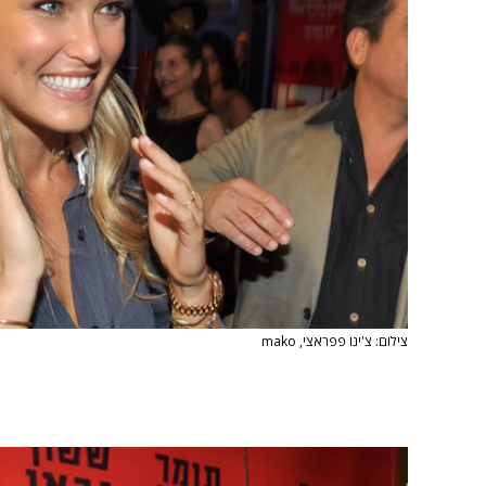
צילום: צ'ינו פפראצי, mako