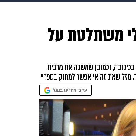
makoZ
בריאות
HIX
ספורט
כסף
הורים
עיצוב
לי משתלטת על
תשעה חודשים
מתכונים
פרויקטים מיוחדים
בכיכובה, וכמובן שמשכה את מרבית
 מזל שאת זה אי אפשר למחוק בספריי
עקבו אחרינו בגוגל