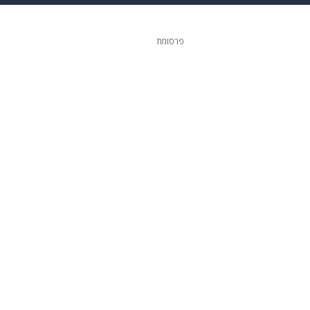
 הבית
אופנה
פרסומת