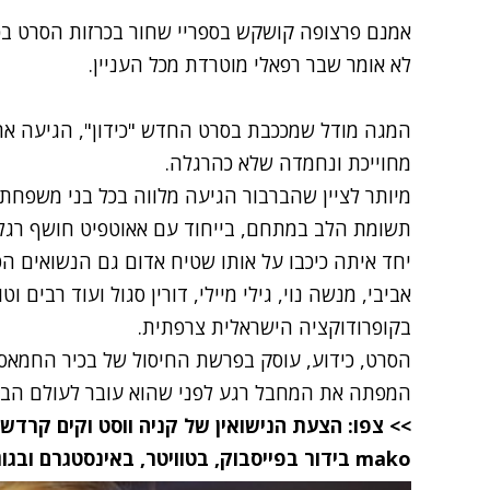
אמנם
פרצופה קושקש בספריי שחור בכרזות הסרט בכ
לא אומר ש
בר רפאלי
מוטרדת מכל העניין.
המגה מודל שמככבת בסרט החדש "כידון", הגיעה א
מחוייכת ונחמדה שלא כהרגלה.
מיותר לציין שהברבור הגיעה מלווה בכל בני משפחת
תשומת הלב במתחם, בייחוד עם אאוטפיט חושף רגלי
יחד איתה כיכבו על אותו שטיח אדום גם הנשואים הט
אביבי, מנשה נוי, גילי מיילי, דורין סגול ועוד רבים
בקופרודוקציה הישראלית צרפתית.
הסרט, כידוע, עוסק בפרשת החיסול של בכיר החמאס
המפתה את המחבל רגע לפני שהוא עובר לעולם הבא. פ
>> צפו: הצעת הנישואין של קניה ווסט וקים קרדשי
mako
בידור
בפייסבוק
,
בטוויטר
,
באינסטגרם
ובגו