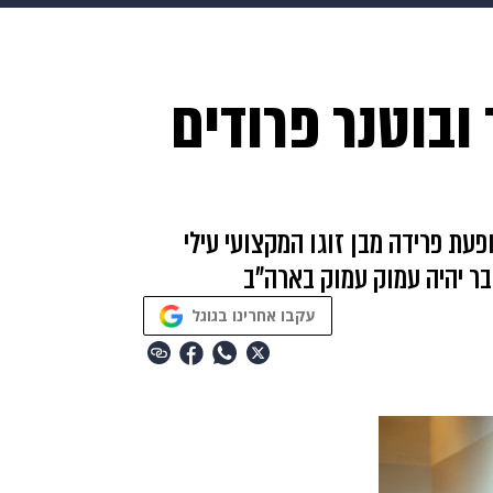
makoZ
בריאות
HIX
ספורט
כסף
הורים
עיצוב
 ובוטנר פרודים
תשעה חודשים
מתכונים
פרויקטים מיוחדים
עת פרידה מבן זוגו המקצועי עילי
בר יהיה עמוק עמוק בארה"ב
עקבו אחרינו בגוגל