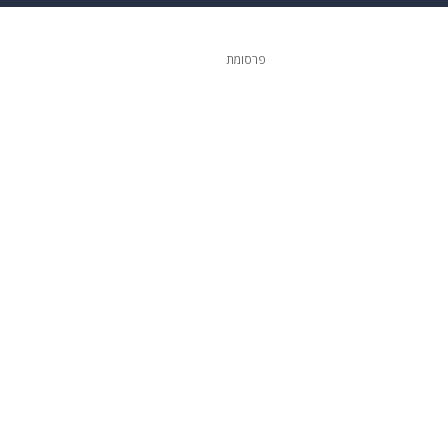
 הבית
אופנה
פרסומת