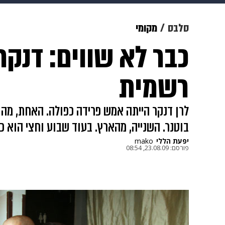
מוזיקה
תרבות
צבא וביטחון
סלבס
מקומי
כבר לא שווים: דנקר
דיגיטל
גאווה
ויוה
משפט
רשמית
לרן דנקר הייתה אמש פרידה כפולה. האחת, מהופ
בוטנר. השנייה, מהארץ. בעוד שבוע וחצי הוא כ
יפעת הללי
mako
פורסם:
23.08.09, 08:54