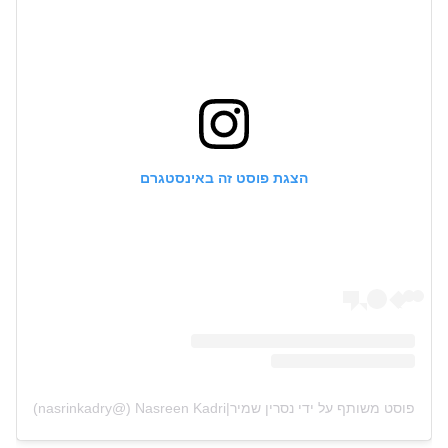
הצגת פוסט זה באינסטגרם
פוסט משותף על ידי ‏‎נסרין שמיר|Nasreen Kadri‎‏ (@‏‎nasrinkadry‎‏)