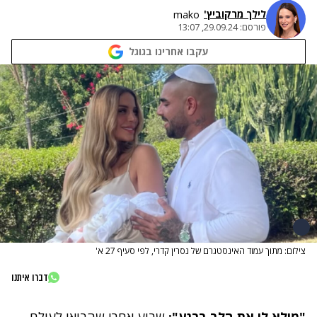
לילך מרקוביץ'
mako
פורסם:
29.09.24, 13:07
עקבו אחרינו בגוגל
צילום: מתוך עמוד האינסטגרם של נסרין קדרי, לפי סעיף 27 א'
דברו איתנו
"מילא לי את הלב ברגע":
שבוע אחרי שהביאו לעולם