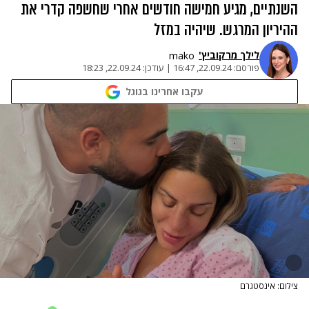
השנתיים, מגיע חמישה חודשים אחרי שחשפה קדרי את
ההיריון המרגש. שיהיה במזל
לילך מרקוביץ'
mako
פורסם:
22.09.24, 16:47
|
עודכן:
22.09.24, 18:23
עקבו אחרינו בגוגל
צילום: אינסטגרם