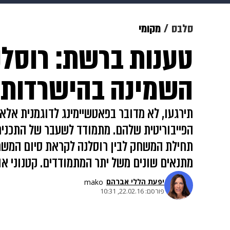
מוזיקה
תרבות
צבא וביטחון
סלבס
מקומי
טענות ברשת: רוסלנ
דיגיטל
גאווה
ויוה
משפט
השמינה בהישרדות
תירגעו, לא מדובר בפאטשיימינג לדוגמנית אל
הפייבוריטית שלהם. מתמודד לשעבר של התכנית 
תחילת המשחק לבין רוסלנה לקראת סיום המשחק
מתנאים שונים משל יתר המתמודדים. קטנוני או 
יפעת הללי אברהם
mako
פורסם:
22.02.16, 10:31