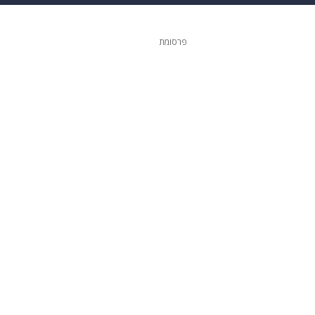
 הבית
אופנה
פרסומת