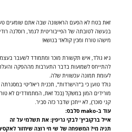
זאת בטח לא הפעם הראשונה שבה אתם שומעים טע
בנעשה לטובתה של הפייבוריטית לגמר,
רוסלנה רודי
מישהו טורח ומכין קולאז' בנושא!
גיא גולד, איש תקשורת מוכר ומתמודד לשעבר בעצמו
להתייחס לשמועות בדבר התערבות מההפקה והעלה 
לעומת תמונה עכשווית שלה.
גולד טוען כי ב"הישרדות", תכנית ריאליטי במסגרתה 
מורידים המון במשקל (בכל זאת, המתמודדים לא טור
קני סוכר), לא ייתכן שדבר כזה סביר.
עוד ב-mako סלבס:
אייל ברקוביץ' לבקי גריפין: את תשלמי על זה
תניה מי? המשפחה של שי חי רוצה שיחזור לאקסי