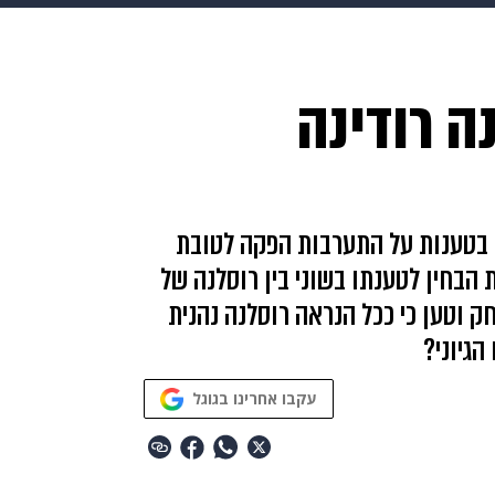
makoZ
בריאות
HIX
ספורט
כסף
הורים
עיצוב
ה רודינה
תשעה חודשים
מתכונים
פרויקטים מיוחדים
א בטענות על התערבות הפקה לטובת
הבחין לטענתו בשוני בין רוסלנה של
 וטען כי ככל הנראה רוסלנה נהנית
הגיוני?
עקבו אחרינו בגוגל