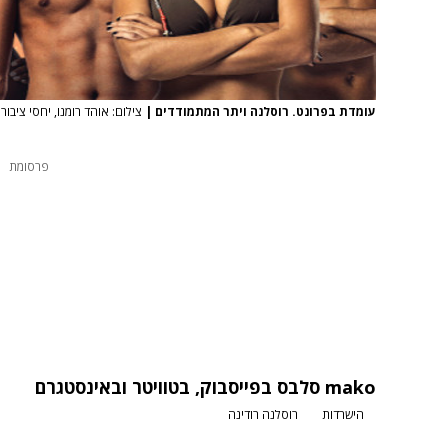
עומדת בפרונט. רוסלנה ויתר המתמודדים
|
צילום: אוהד רומנו, יחסי ציבור
פרסומת
mako סלבס
בפייסבוק
,
בטוויטר
ו
באינסטגרם
הישרדות
רוסלנה רודינה