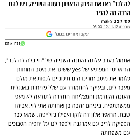
לה לנד" ראו את הפרק הראשון בעונה השנייה, ויש להם
הרבה מה להגיד
ספי קצב
mako
פורסם:
12.11.12, 05:00
עקבו אחרינו בגוגל
נתקלנו בבעיה
דברו איתנו
נסה שוב
אתמול בערב עלתה העונה השנייה של "
חי בלה לה לנד
",
הריאליטי המפתיע של yes ששיגר את מיטב המוחות,
כלומר את מיטב זמרינו הים תיכוניים לנסות את מזלם
מעבר לים, ובעיקר להתמודד עם שלל פדיחות באנגלית.
העונה הקודמת והמצליחה החזירה לתודעה לא מעט
ממשתתפיה, ביניהם זהבה בן ואחותה אתי לוי, אביהו
שבת, הראפר אלון דה לוקו ואפילו ג'ולייטה, שמאז כבר
הספיקה לריב עם אמרגנה ולספר לנו על יחסיה הסבוכים
עם משפחתה.