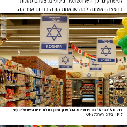
למשחקים, כך היא תשתפר. בינתיים, צפו בתמונות
בהצצה ראשונה למה שבאמת קורה בדרום אפריקה.
דגלים &"כשר&" בסופרמרקט. הכל ערוך ומוכן גם לתיירים הישראלים (שי
לוי)
|
צילום: מערכת ONE