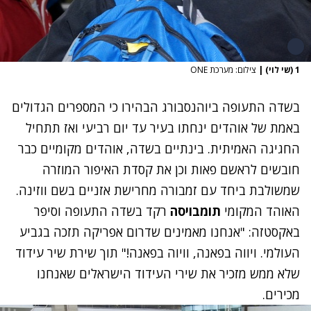
1 (שי לוי)
|
צילום: מערכת ONE
בשדה התעופה ביוהנסבורג הבהירו כי המספרים הגדולים
באמת של אוהדים ינחתו בעיר עד יום רביעי ואז תתחיל
החגיגה האמיתית. בינתיים בשדה, אוהדים מקומיים כבר
חובשים לראשם פאות וכן את קסדת האיפור המוזרה
שמשולבת ביחד עם זמבורה מחרישת אזניים בשם ווזינה.
האוהד המקומי
תומבויסה
רקד בשדה התעופה וסיפר
באקסטזה: "אנחנו מאמינים שדרום אפריקה תזכה בגביע
העולמי. ויווה בפאנה, וויוה בפאנה!" תוך שירת שיר עידוד
שלא ממש מזכיר את שירי העידוד הישראלים שאנחנו
מכירים.