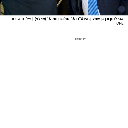
אבי לוזון ורן בן שמעון. היו&"ר: &"תחלמו רחוק&" (שי לוי)
|
צילום: מערכת
ONE
פרסומת