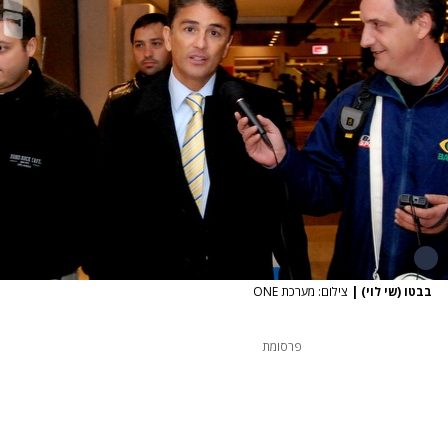
בבטו (שי לוי)
|
צילום: מערכת ONE
פרסומת