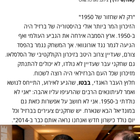
קאפו (שי לוי)
|
צילום: מערכת ONE
"רק לא שחזור של 1950"
הזיכרון המר ביותר אולי בהיסטוריה של ברזיל היה
ב-1950. ארץ הסמבה אירחה את הגביע העולמי ואף
הגיעה לגמר נגד אורוגוואי. אך המשחק נגמר בהפסד
צורם, שעדיין צרוב היטב בזיכרון הקולקטיבי של הסלסלאו.
גם שחקני עבר שעדיין לא נולדו, לא יכולים להתנתק
מזיכרון שכל העם הברזילאי היה רוצה לשכוח.
חלוץ העבר האגדי,
בבטו
, שהגיע לאירוע, התייחס לנושא
ואמר לעיתונאים הרבים שהרעיפו עליו אהבה: "אני לא
נולדתי ב-1950. אני לא חושב על אפשרות כזאת גם
במונדיאל הבא שנארח. יש שחקנים צעירים בברזיל וכל
יום נולד כישרון חדש ואנחנו נראה אותם כבר ב-2014".