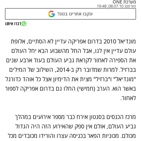
מערכת ONE
פורסם:
08.07.10, 19:48
עקבו אחרינו בגוגל
דברו איתנו
נתקלנו בבעיה
מונדיאל 2010 בדרום אפריקה עדיין לא הסתיים, אלופת
נסה שוב
עולם עדיין אין לנו, אבל החל מהשבוע הבא יחל העולם
את הספירה לאחור לקראת גביע העולם בעוד ארבע שנים
בברזיל. למרות שמדובר רק ב-2014, השילוב של המילים
"מונדיאל" ו"ברזיל" מצית את הדימיון אצל כל אוהד כדורגל
באשר הוא. הערב (חמישי) החלו גם בדרום אפריקה לספור
לאחור.
מרכז הכנסים בסנטון אירח כבר מספר אירועים במהלך
גביע העולם, אולם אין ספק שהאירוע הזה היה הגדול
מכולם. מכוניות הפאר בכניסה עצרו והורידו מכובדים מכל