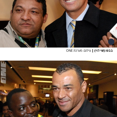
בבטו (שי לוי)
|
צילום: מערכת ONE