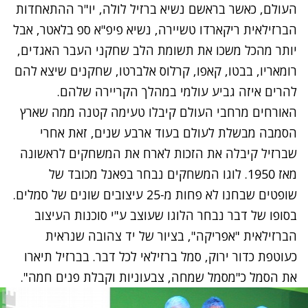
העולם, כאשר בראשם נשיא ברזיל לולה, יו"ר ההתאחדות
הברזילאית ריקארדו טשיירה, נשיא פיפ"א ספ בלאטר, אבל
יותר מהכל משכו את תשומת הלב שחקני העבר האגדים,
רומאריו, בבטו, קאפו, קרלוס אלברטו, שחקנים שיצא להם
להרים איזה גביע עולמי במהלך הקריירה שלהם.
האורחים מרחבי העולם קיבלו טעימה קטנה ממה שארץ
הסמבה מבשלת לעולם בעוד ארבע שנים, זאת אחרי
שברזיל קיבלה את הזכות לארח את המשחקים לראשונה
מאז 1950. לוגו המשחקים נבחר בפאנל מכובד של
שופטים שבחנו לא פחות מ-25 עיצובים שונים של סמלים.
בסופו של דבר נבחר הלוגו שעוצב ע"י סוכנות העיצוב
הברזילאית "אפריקה", בציור של יד צהובה שנראית
כעוטפת כדור ירוק, סמל ברזילאי לכל דבר. בברזיל תיארו
את הסמל כ"מסמל שמחה, צבעוניות וקבלת פנים חמה".