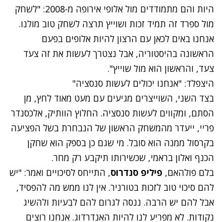
היות והם מתמודדים מול אלופי אירופה מ-2008: "לשחק
מול ספרד זה תמיד זכות ושוייץ תרצה לשחק טוב מולנו.
אנחנו באים לכאן עם הרצון להיות אלופים בפעם
הראשונה בהיסטוריה, אבל נצטרך לעשות את זה צעד
צעד, והראשון הוא מול שוייץ".
היצפלד: "אנחנו יכולים לעשות סנסציה"
בצד השני, השוייצרים מגיעים עם מעט מאוד לחץ, מן
הסתם, ומקווים לעשות סנסציה. החלוץ הוותיק, אלכסנדר
פריי, ייעדר מהמשחק הראשון של הנבחרת בשל הפציעה
בקרסול ממנה הוא סובל. מי שגם כן בספק הוא שחקן
הכנף ואלון בראמי, שכשירותו תיקבע רק מחר.
בלם פולהאם,
פיליפ סנדרוס
, התייחס לסיכויים ואמר: "יש
להם סיכוי טוב לזכות בטורניר. אין לנו ממש מה להפסיד,
אבל להם יש הרבה. ננסה לגרום להם לבעיות ולהשיג
נקודות. לא מפריע לנו להיות האנדרדוג. אנחנו רוצים