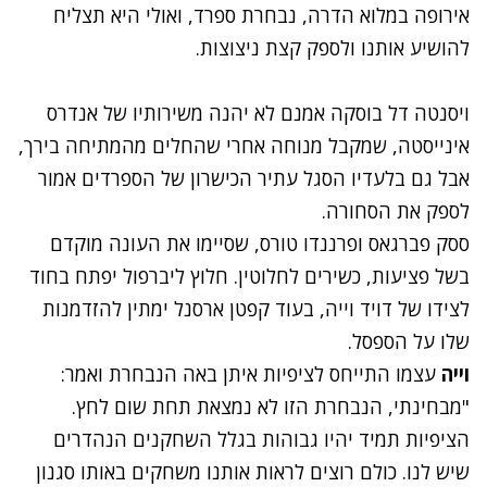
אירופה במלוא הדרה, נבחרת ספרד, ואולי היא תצליח
להושיע אותנו ולספק קצת ניצוצות.
ויסנטה דל בוסקה אמנם לא יהנה משירותיו של אנדרס
אינייסטה, שמקבל מנוחה אחרי שהחלים מהמתיחה בירך,
אבל גם בלעדיו הסגל עתיר הכישרון של הספרדים אמור
לספק את הסחורה.
ססק פברגאס ופרננדו טורס, שסיימו את העונה מוקדם
בשל פציעות, כשירים לחלוטין. חלוץ ליברפול יפתח בחוד
לצידו של דויד וייה, בעוד קפטן ארסנל ימתין להזדמנות
שלו על הספסל.
וייה
עצמו התייחס לציפיות איתן באה הנבחרת ואמר:
"מבחינתי, הנבחרת הזו לא נמצאת תחת שום לחץ.
הציפיות תמיד יהיו גבוהות בגלל השחקנים הנהדרים
שיש לנו. כולם רוצים לראות אותנו משחקים באותו סגנון