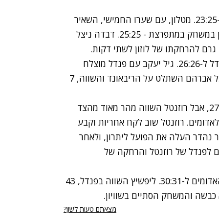
גיא כהן עם שער שלישי מהפינה העלה את הפועל ל-23:25. מטלון, עם שערו החמישי, השאיר
את מכבי קרוב עם 24:25 ועופר לוזון כבש שער ראשון במשחק במתפרצת - 25:25. דבדה ניצל
 גרם להרחקתו של לוזון לשתי דקות.
לאחר מספר דקות של בצורת, גל אברהם השווה בפנדל ל-26:26. גיל יעקב עם פנדל מוצלח
החזיר את הפועל ליתרון. מטלון הפציץ לקרוה, אבל גל אברהם השתלט על הריבאונד והשווה, 7
גיא כהן המשיך להפציץ מהפינה עם שער רביעי, 27:28, אבל רוזנטל השווה מהר מאוד מהצד
ני. מימון כבש את שערו השמיני במשחק - 28:29 לאדומים. רוזנטל שוב לקח אחריות וקבע
 לנגליב עם שער נהדר העלה את הפועל ליתרון, ולאחר
ם לפנדל של רוזנטל והרחקה של
גיא כהן שוב לקח על עצמו את המשחק והעלה את האדומים ל-30:31. ליפשיץ השווה בפנדל, 43
כבשה והמשחק הסתיים בשוויון.
מצאתם טעות לשון?