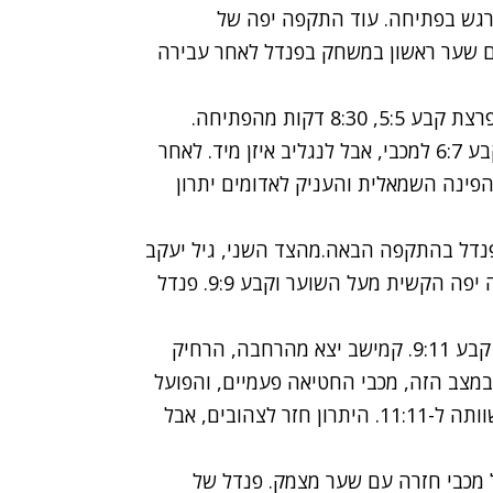
רגש בפתיחה. עוד התקפה יפה של
ה. גיל יעקב רשם שער ראשון במשחק בפנדל לאחר עבירה
מינקובסקי, בזריקה מרחוק צימק ל-5:4 ומיארה במתפרצת קבע 5:5, 8:30 דקות מהפתיחה.
בירנבאום ומימון כבשו כל אחד לקבוצתו ויואב נאמן קבע 6:7 למכבי, אבל לנגליב איזן מיד. לאחר
פינה השמאלית והעניק לאדומים יתרון
פנדל בהתקפה הבאה.מהצד השני, גיל יעקב
לא התבלבל וקבע 8:9 לאדומים. יואב נאמן עם תנועה יפה הקשית מעל השוער וקבע 9:9. פנדל
הפועל איבדה שני שחקני שדה, וליפשיץ בעוד פנדל קבע 9:11. קמישב יצא מהרחבה, הרחיק
ה בלבד! דווקא במצב הזה, מכבי החטיאה פעמיים, והפועל
הבקיע שני שערים בחיסרון של שלושה שחקנים והשוותה ל-11:11. היתרון חזר לצהובים, אבל
מר דבדה העלה את הפועל ל-12:15, אבל מכבי חזרה עם שער מצמק. פנדל של