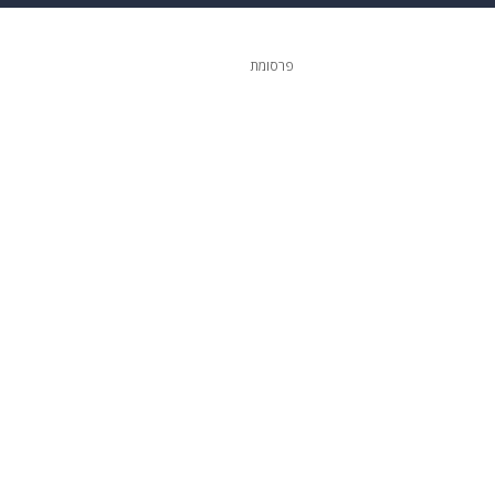
 הבית
אופנה
פרסומת