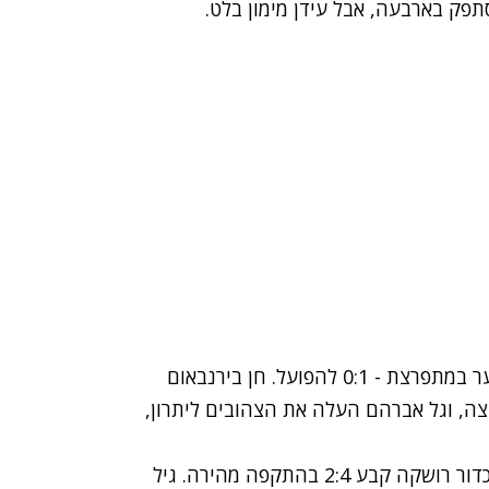
המשחק יצא לדרך. שחר מיארה פתח עם חטיפה ושער במתפרצת - 0:1 להפועל. חן בירנבאום
ד שמאל ל-1:1. הפועל החמיצה, וגל אברהם העלה את הצהובים ליתרון,
מטלון החזיר את היתרון לצהובים, ולאחר עוד איבוד כדור רושקה קבע 2:4 בהתקפה מהירה. גיל