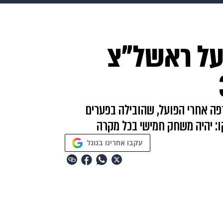
makoZ
בריאות
HIX
ספורט
כסף
הורים
עיצוב
על ראשל"צ
תשעה חודשים
מתכונים
פרויקטים מיוחדים
מכבי רדפה אחרי הפועל, שהובילה בפערים
: יהיה משחק חמישי בכל מקרה
עקבו אחרינו בגוגל