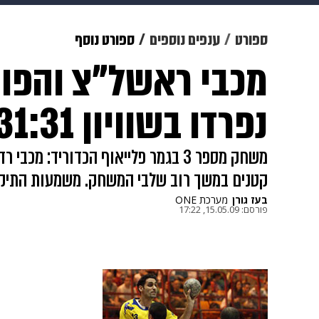
מוזיקה
תרבות
צבא וביטחון
ספורט
ענפים נוספים
ספורט נוסף
מכבי ראשל"צ והפו
דיגיטל
גאווה
ויוה
משפט
נפרדו בשוויון 31:31
משחק מספר 3 בגמר פלייאוף הכדוריד: 
קטנים במשך רוב שלבי המשחק. משמעות התיקו
בעז גורן
מערכת ONE
פורסם:
15.05.09, 17:22