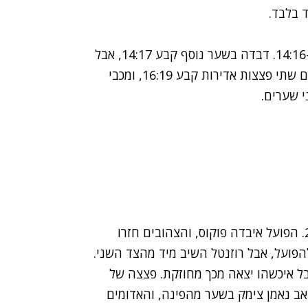
 בלבד.
גיא כהן פתח עם שער מהיר שהעלה את האדומים ל-14:16. דבדה בשער נוסף קבע 14:17, אבל
מכבי חזרה למשחק עם שני שערים רצופים. מימון, עם שתי פצצות אדירות קבע 16:19, ומכבי
י שערים.
רושקה, מהבודדים שבלטו במכבי, שוב צימק ל-20:18. הפועל איבדה פוקוס, והצהובים חזרו
ל איכשהו יצאה מכך מחוזקת. פצצה של
 ומתפרצת של כהן והפועל שוב ביתרון 21:23. יואב נאמן צימק בשער מהפינה, והאדומים