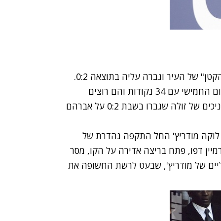
ן" של העיר וגברה עליה בתוצאה 0:2.
החניכים של הארי רדנאפ הגיעו למשחק כשהם במקום החמישי עם 34 נקודות והם רוצים
להיצמד לארסנל והיונייטד בצמרת הליגה. מנגד, החניכים של זולה שגברו בשבת 0:2 על אברהם
שים נופצו. לוקה מודריץ' החל התקפה נהדרת של
מיין דפו, פתח בריצה אדירה על הקו, מסר
יים של מודריץ', שבעט לרשת החשופה את