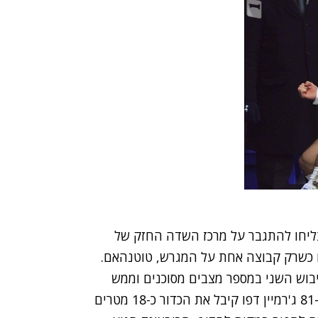
צליחו להתגבר על מרכז השדה החזק של
ח כשרק קבוצה אחת על המגרש, טוטנהאם.
 לכיבוש השני במספר מצבים מסוכנים וממש
לקראת סיום, גם הצליחו לגמור את הסיפור. בדקה ה-81 ג'רמיין דפו קיבל את הכדור כ-18 מטרים