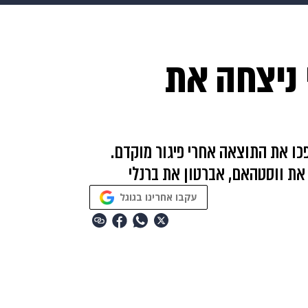
makoZ
בריאות
HIX
ספורט
כסף
הורים
עיצוב
י ניצחה את
תשעה חודשים
מתכונים
פרויקטים מיוחדים
כו את התוצאה אחרי פיגור מוקדם.
עקבו אחרינו בגוגל