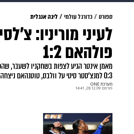
מוזיקה
תרבות
צבא וביטחון
ספורט
כדורגל עולמי
ליגה אנגלית
לעיני מוריניו: צ'לס
דיגיטל
גאווה
ויוה
משפט
פולהאם 1:2
מאמן אינטר הגיע לצפות בשחקניו לשעבר, שהפ
0:3 למנצ'סטר סיטי על וולבס, טוטנהאם ניצחה את ווסטהאם, אברטון את ברנלי
מערכת ONE
פורסם:
28.12.09, 14:41