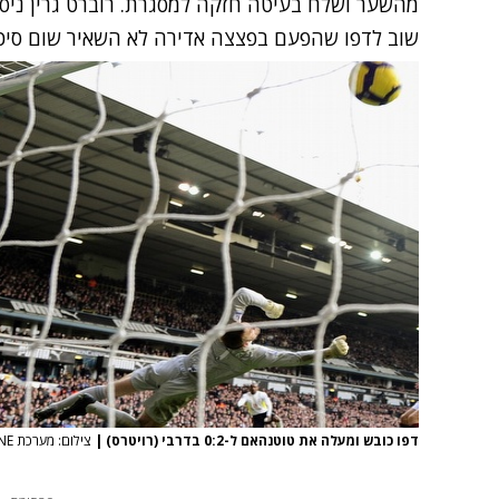
מהשער ושלח בעיטה חזקה למסגרת. רוברט גרין ניסה
שוב לדפו שהפעם בפצצה אדירה לא השאיר שום סיכוי לשוער, :2
דפו כובש ומעלה את טוטנהאם ל-0:2 בדרבי (רויטרס)
|
צילום: מערכת ONE