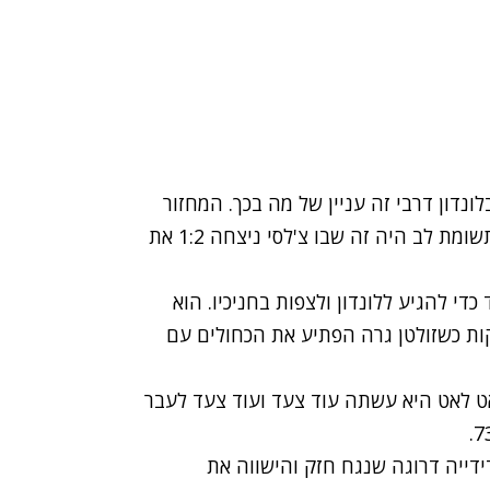
ב (שני) דרבי ראשון אחרי 4 שנים, בלונדון דרבי זה עניין של מה בכך. המחזור
ה-20 סיפק שני דרבים יחד כשהמשחק שמשך יותר תשומת לב היה זה שבו צ'לסי ניצחה 1:2 את
כדי להגיע ללונדון ולצפות בחניכיו. הוא
 הלבנים של פולהאם צוהלים כבר אחרי 4 דקות כשזולטן גרה הפתיע את הכחולים עם
ט לאט היא עשתה עוד צעד ועוד צעד לעבר
דייה דרוגה שנגח חזק והישווה את