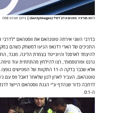
ז´וזה מוריניו. התגעגע לצ´לסי? (GettyImages)
|
צילום: מערכת ONE
בדרבי השני אירחה טוטנהאם את ווסטהאם "לדרבי הקט
גרנט ופורטסמות', רצו להילחץ מהתחתית עוד טיפה.
אלא שכבר בדקה ה-11 התקוות של הפטי
טוטנהאם, העביר לארון לנון שלאחר דאבל פס עם ג'ר
לרחבה כדור שנהדף ע"י הגנת ווסטהאם היישר לרגל
ה-0:1.