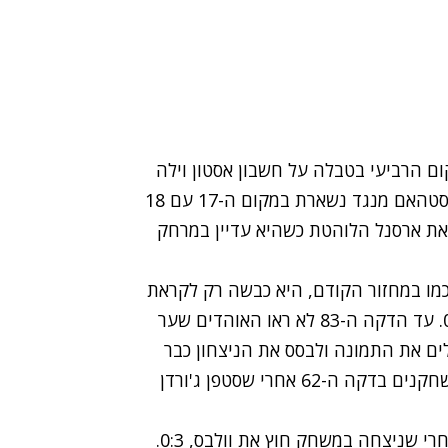
ם הרביעי בטבלה על חשבון אסטון וילה
(לה משחק חסר), ולהם 37 נקודות מ-20 מחזורים. ווסטהאם מנגד נשארת במקום ה-17 עם 18
 מחר את ארסנל הלוהטת כשהיא עדיין במרחק
 כמו במחזור הקודם, היא כבשה רק לקראת
הסיום, אלא שהפעם היא לא ספגה ורשמה ניצחון 0:2. עד הדקה ה-83 לא ראו האוהדים שער
לים את התמונה ולבסס את הניצחון כבר
סטיבן פיינאר (90) את השני. ברנלי נשארה בעשרה שחקנים בדקה ה-62 אחרי שסטפן ג'ורדן
מנצסטר סיטי השיגה ניצחון ליגה שלישי ברציפות, אחרי שניצחה במשחק חוץ את וולבס, 0:3.