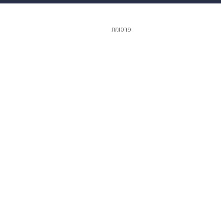
 הבית
אופנה
פרסומת