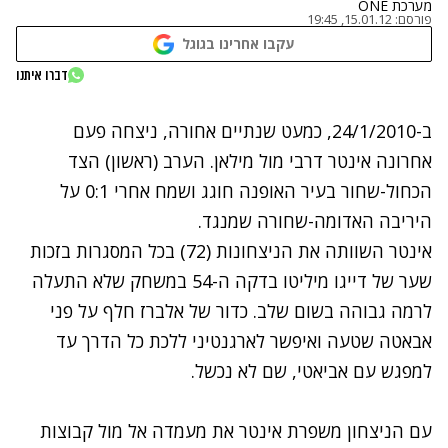
מערכת ONE
פורסם:
15.01.12, 19:45
עקבו אחרינו בגוגל
דברו איתנו
נתקלנו בבעיה
ב-24/1/2010, כמעט שנתיים אחורה, ניצחה פעם
נסה שוב
אחרונה אינטר דרבי מול מילאן. הערב (ראשון) הצד
הכחול-שחור בעיר האופנה חוגג ושמח אחרי 0:1 על
היריבה האדומה-שחורה שמנגד.
אינטר השוותה את הניצחונות (72) בכל המסגרות בזכות
שער של דייגו מיליטו בדקה ה-54 במשחק שלא התעלה
לרמה גבוהה בשום שלב. כדור של אלברז חלף על פני
אבאטה שטעה ואיפשר לארגנטיני ללכת כל הדרך עד
למפגש עם אביאטי, שם לא נכשל.
עם הניצחון משפרת אינטר את מעמדה אל מול קבוצות