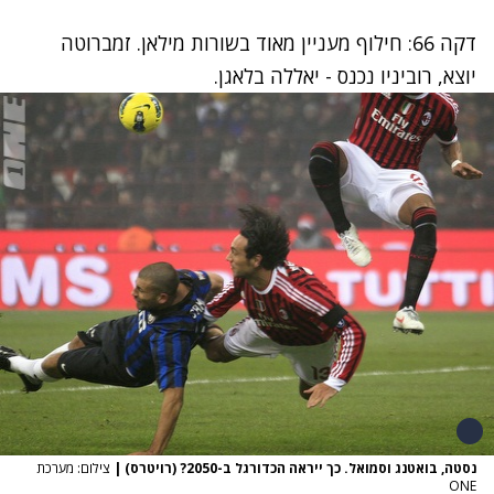
דקה 66: חילוף מעניין מאוד בשורות מילאן. זמברוטה
יוצא, רוביניו נכנס - יאללה בלאגן.
נסטה, בואטנג וסמואל. כך ייראה הכדורגל ב-2050? (רויטרס)
|
צילום: מערכת
ONE