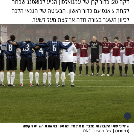
דקה 20: כדור קרן של עמנואלסון הגיע לבואטנג שבחר
לקחת צ'אנס עם כדור ראשון. הבעיטה של הגנאי הלכה
לכיוון השער בצורה חדה אך קצת מעל לשער.
שחקני שתי הקבוצות מכבדים את אלו שנספו בתאונת השייט הקשה
(רויטרס)
|
צילום: מערכת ONE