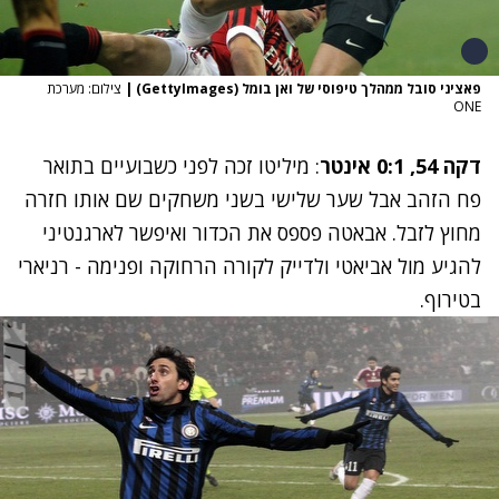
פאציני סובל ממהלך טיפוסי של ואן בומל (GettyImages)
|
צילום: מערכת
ONE
דקה 54, 0:1 אינטר
: מיליטו זכה לפני כשבועיים בתואר
פח הזהב אבל שער שלישי בשני משחקים שם אותו חזרה
מחוץ לזבל. אבאטה פספס את הכדור ואיפשר לארגנטיני
להגיע מול אביאטי ולדייק לקורה הרחוקה ופנימה - רניארי
בטירוף.