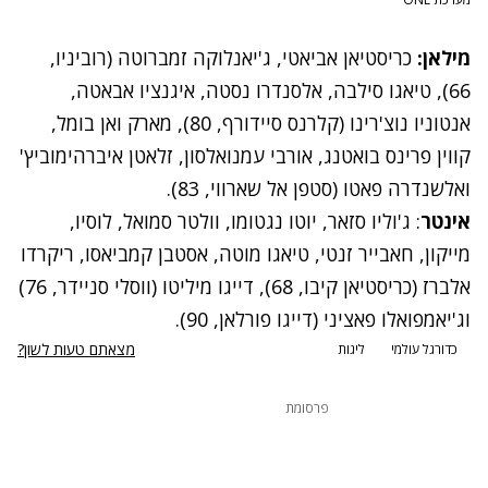
מילאן:
כריסטיאן אביאטי, ג'יאנלוקה זמברוטה (רוביניו,
66), טיאגו סילבה, אלסנדרו נסטה, איגנציו אבאטה,
אנטוניו נוצ'רינו (קלרנס סיידורף, 80), מארק ואן בומל,
קווין פרינס בואטנג, אורבי עמנואלסון, זלאטן איברהימוביץ'
ואלשנדרה פאטו (סטפן אל שארווי, 83).
אינטר
: ג'וליו סזאר, יוטו נגטומו, וולטר סמואל, לוסיו,
מייקון, חאבייר זנטי, טיאגו מוטה, אסטבן קמביאסו, ריקרדו
אלברז (כריסטיאן קיבו, 68), דייגו מיליטו (ווסלי סניידר, 76)
וג'יאמפואלו פאציני (דייגו פורלאן, 90).
מצאתם טעות לשון?
כדורגל עולמי
ליגות
פרסומת