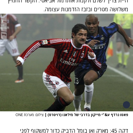
היית צריך לשלם ולקנות אותו מול אביאטי. הקשר החמיץ
משלושה מטרים ובזבז הזדמנות עצומה.
פאטו נרדף ע&"י מייקון בדרבי של מילאנו (רויטרס)
|
צילום: מערכת ONE
דקה 45: מארק ואן בומל הדביק כדור למשקוף לפני