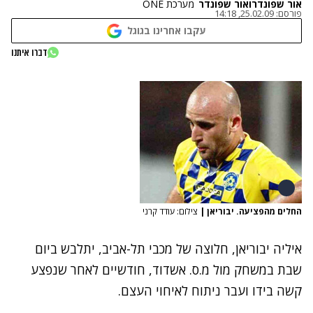
אור שפונדר
ו
אור שפונדר
מערכת ONE
פורסם:
25.02.09, 14:18
עקבו אחרינו בגוגל
דברו איתנו
החלים מהפציעה. יבוריאן
|
צילום: עודד קרני
איליה יבוריאן, חלוצה של מכבי תל-אביב, יתלבש ביום
שבת במשחק מול מ.ס. אשדוד, חודשיים לאחר
שנפצע
קשה בידו
ועבר ניתוח לאיחוי העצם.