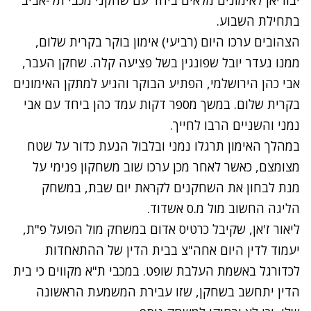
יבוריאן לאימונים מלאים ביחד עם שחקני מכבי תל-אביב
בתחילת השבוע.
הצהובים ערכו היום (רביעי) אימון בוקר בקרית שלום,
ממנו נעדר יובל שפונגין בשל פציעה קלה. שחקן העבר,
אבי כהן הירושלמי, הפתיע הבוקר והגיע למתקן האימונים
בקרית שלום. במשך מספר דקות עמד כהן ביחד עם אבי
נמני והשניים הרבו לחייך.
במהלך האימון תרגלו נמני ובלבול הנעת כדור על שטח
מצומצם, כאשר לאחר מכן ערכו שוב משחקון פנימי על
מנת לבחון את השחקנים לקראת יום שבת, במשחק
הליגה החשוב מול מ.ס אשדוד.
ליאור ז'אן, שקיבל כרטיס אדום במשחק מול הפועל פ"ת,
יעמוד לדין היום אחה"צ בבית הדין של ההתאחדות
לכדורגל באשמת העלבת שופט. במכבי ת"א מקווים כי בית
הדין יתחשב בשחקן, שזו עבירת המשמעת הראשונה