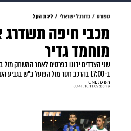
מוזיקה
תרבות
צבא וביטחון
ספורט
כדורגל ישראלי
ליגת העל
מכבי חיפה תשדרג א
דיגיטל
גאווה
ויוה
משפט
מוחמד גדיר
שני הצדדים ידונו בפרטים לאחר המשחק מול באי
ב-17:00 בהרכב חסר מול הפועל ב"ש בגביע הטוטו, קולמה החלים ויפתח בהרכב
מערכת ONE
פורסם:
16.11.09, 08:41