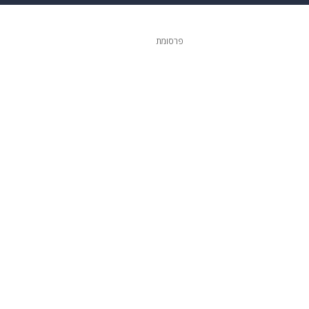
 הבית
אופנה
פרסומת