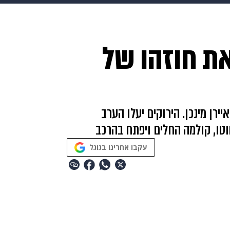
makoZ
בריאות
HIX
ספורט
כסף
הורים
עיצוב
ת חוזהו של
תשעה חודשים
מתכונים
פרויקטים מיוחדים
ירן מינכן. הירוקים יעלו הערב
עקבו אחרינו בגוגל