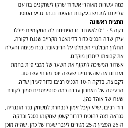
כמה עשרות מאוהדי אשדוד שרקו לשחקנים בוז עם
עלייתם למגרש בעקבות ההפסד בגמר גביע הטוטו.
מחצית ראשונה
דקה 5 - 0:1 לאשדוד: זו הפתיחה לה המקומיים פיללו.
עידן שדה הכניס כדור לדימאטר מקרייב שנגח לקורה,
החלוץ הבולגרי השתלט על הריבאונד, נגח פנימה והעלה
את קבוצתו ליתרון מוקדם.
אשדוד המשיכה לתקוף את השער של מכבי פ"ת בחמת
זעם ונראה שהשינויים שעשה יוסי מזרחי עשו טוב
לקבוצה. בדקה ה-10 הכניס רביבו כדור לעידן שדה.
הבעיטה של האחרון עברה כמה סנטימטרים סמוך לקורת
שערו של אוהד כהן.
דוד רביבו, שלא קיבל זימון לנבחרת למשחק נגד הונגריה,
כנראה רצה להוכיח לדרור קשטן שמקומו בסגל ובדקה
ה-26 הפציץ מ-25 מטרים לעבר שערו של כהן, שהיה מוכן