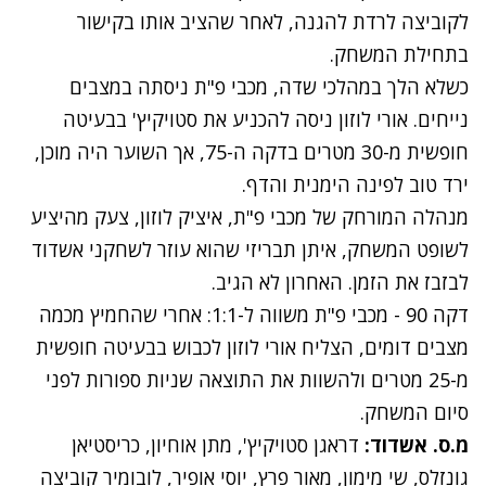
לקוביצה לרדת להגנה, לאחר שהציב אותו בקישור
בתחילת המשחק.
כשלא הלך במהלכי שדה, מכבי פ"ת ניסתה במצבים
נייחים. אורי לוזון ניסה להכניע את סטויקיץ' בבעיטה
חופשית מ-30 מטרים בדקה ה-75, אך השוער היה מוכן,
ירד טוב לפינה הימנית והדף.
מנהלה המורחק של מכבי פ"ת, איציק לוזון, צעק מהיציע
לשופט המשחק, איתן תבריזי שהוא עוזר לשחקני אשדוד
לבזבז את הזמן. האחרון לא הגיב.
דקה 90 - מכבי פ"ת משווה ל-1:1: אחרי שהחמיץ מכמה
מצבים דומים, הצליח אורי לוזון לכבוש בבעיטה חופשית
מ-25 מטרים ולהשוות את התוצאה שניות ספורות לפני
סיום המשחק.
מ.ס. אשדוד:
דראגן סטויקיץ', מתן אוחיון, כריסטיאן
גונזלס, שי מימון, מאור פרץ, יוסי אופיר, לובומיר קוביצה