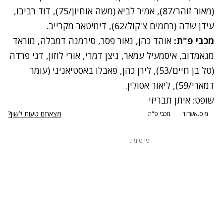
(מאור זוהר/87), אמיר לביא (משה אוחיון/75), דוד רביבו,
עידן שדה (רחמים צ'קול/62), דימיטאר מקרייב.
מכבי פ"ת:
אוהד כהן, נאור פסר, סירמנה דמבלה, מוראד
מגאמדוב, איסמעיל עמאר, ניצן דמרי, אורי לוזון, דני פרדה
(טל בן חיים/53), לירן כהן, פאבלו באסטיאניני (עומר
דמארי/59), ליאור אסולין.
שופט: איתן תבריזי
מצאתם טעות לשון?
מ.ס.אשדוד
מכבי פ"ת
פרסומת