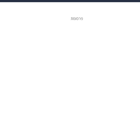
גיטל
גאווה
פרסומת