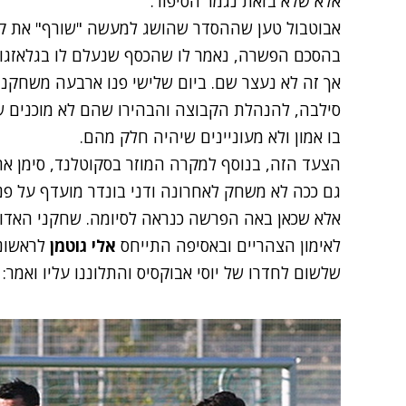
אלא שלא בזאת נגמר הסיפור.
אבוטבול טען שההסדר שהושג למעשה "שורף" את קנד
בהסכם הפשרה, נאמר לו שהכסף שנעלם לו בגלאזגו 
אך זה לא נעצר שם. ביום שלישי פנו ארבעה משחקני 
סילבה, להנהלת הקבוצה והבהירו שהם לא מוכנים 
בו אמון ולא מעוניינים שיהיה חלק מהם.
הצעד הזה, בנוסף למקרה המוזר בסקוטלנד, סימן א
גם ככה לא משחק לאחרונה ודני בונדר מועדף על פני
אלא שכאן באה הפרשה כנראה לסיומה. שחקני האדומ
לאימון הצהריים ובאסיפה התייחס
אלי גוטמן
לראשונה
שלשום לחדרו של יוסי אבוקסיס והתלוננו עליו ואמר: