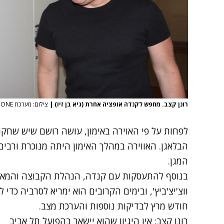
רונן קצב. מחפש לקנדה אופציה אחרת (גיא בן זיו)
|
צילום: מערכת ONE
לפחות על פי האוירה באימון, עושה רושם שיש שחק
הבלאגן. האווירה במהלך האימון היתה מנוכרת ורבי
המגן.
בנוסף להתעסקות עם קנדה, הנהלת הקבוצה והמאמן
ווצ'יצ'ביץ', ובימים הקרובים הוא ימריא לסרביה כד
חודש מרץ לבדיקות נוספות והערכת מצב.
רונן קצב: אין היגיון שהוא יישאר בהפועל תל אביב