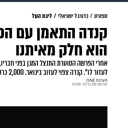
צבא וביטחון
makoZ
בריאות
ספורט
כדורגל ישראלי
ליגת העל
קנדה התאמן עם הפו
ויוה
משפט
תשעה חודשים
מ
הוא חלק מאיתנו
אחרי הפרשה הסוערת התנצל המגן בפני חבריו, 
לעזור לו". קנדה צפוי לעזוב בינואר. 2,000 כרטיסים בלבד נותרו להמבורג
מערכת ONE
פורסם:
10.12.09, 13:00