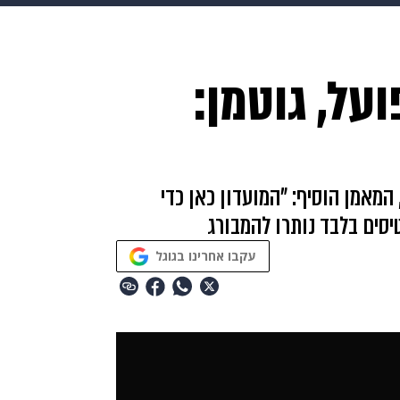
HIX
ספורט
כסף
הורים
עיצוב הבית
אופנה
די
על, גוטמן:
תכונים
פרויקטים מיוחדים
המאמן הוסיף: "המועדון כאן כדי
עקבו אחרינו בגוגל